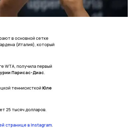
рают в основной сетке
Гардена (Италия), который
ге WTA, получила первый
урии Парисас-Диас
.
мецкой теннисисткой
Юле
ет 25 тысяч долларов.
й странице в Instagram
.