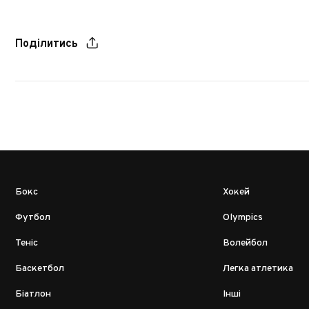
Поділитись
Бокс
Хокей
Футбол
Olympics
Теніс
Волейбол
Баскетбол
Легка атлетика
Біатлон
Інші