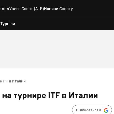
адел
Увесь Спорт (А-Я)
Новини Спорту
Турніри
е ITF в Италии
на турнире ITF в Италии
Підписатися в