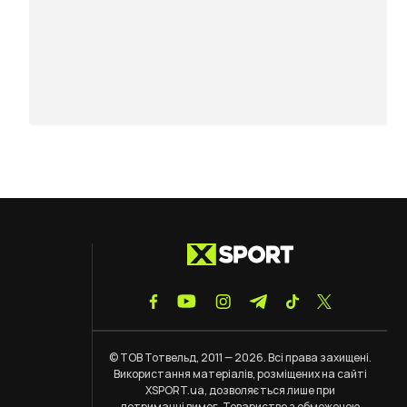
© ТОВ Тотвельд, 2011 — 2026. Всі права захищені.
Використання матеріалів, розміщених на сайті
XSPORT.ua, дозволяється лише при
дотриманні
вимог
. Товариство з обмеженою