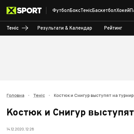
Футбол
Бокс
Теніс
Баскетбол
Хокей
П
Теніс
Результати & Календар
Рейтинг
Головна
•
Теніс
•
Костюк и Снигур выступят на турнир
Костюк и Снигур выступят 
14.12.2020, 12:28