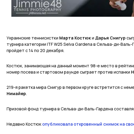
Украинские теннисистки
Марта Костюк
и
Дарья Снигур
сыг
турнира категории ITF W25 Selva Gardena в Сельва-ди-Валь-
пройдет с 14 по 20 декабря.
Костюк, занимающая на данный момент 98-е место в рейтин
номер посева и стартовом раунде сыграет против испанки
Н
219-я ракетка мира Снигур в первом круге встретится с не
Нимайер
.
Призовой фонд турнира в Сельва-ди-Валь-Гардена составля
Недавно Костюк
опубликовала откровенный снимок на свое