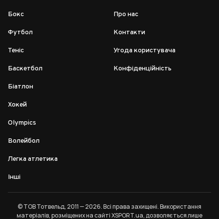
Бокс
Про нас
Футбол
Контакти
Теніс
Угода користувача
Баскетбол
Конфіденційність
Біатлон
Хокей
Olympics
Волейбол
Легка атлетика
Інші
© ТОВ Тотвельд, 2011 — 2026. Всі права захищені. Використання
матеріалів, розміщених на сайті XSPORT.ua, дозволяється лише