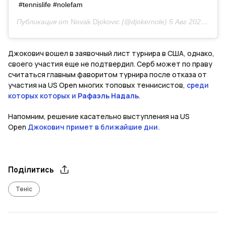
#tennislife #nolefam
Публикация от
Novak Djokovic
(@djokernole)
5 Авг 2020 в 9:35 PDT
Джокович вошел в заявочный лист турнира в США, однако,
своего участия еще не подтвердил. Серб может по праву
считаться главным фаворитом турнира после отказа от
участия на US Open многих топовых теннисистов,
среди
которых которых и
Рафаэль Надаль
.
Напомним, решение касательно выступления на US
Open
Джокович примет в ближайшие дни.
Поділитись
Теніс