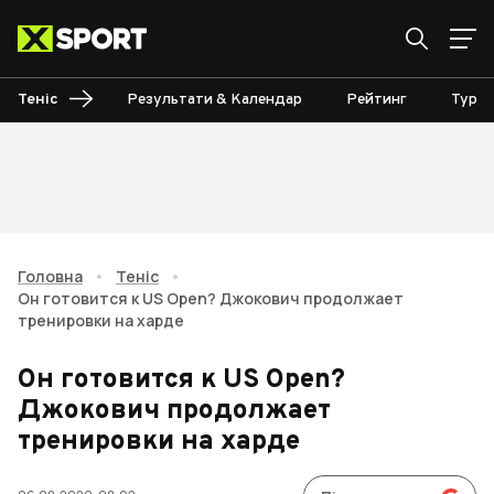
Теніс
Результати & Календар
Рейтинг
Турні
Головна
•
Теніс
•
Он готовится к US Open? Джокович продолжает
тренировки на харде
Он готовится к US Open?
Джокович продолжает
тренировки на харде