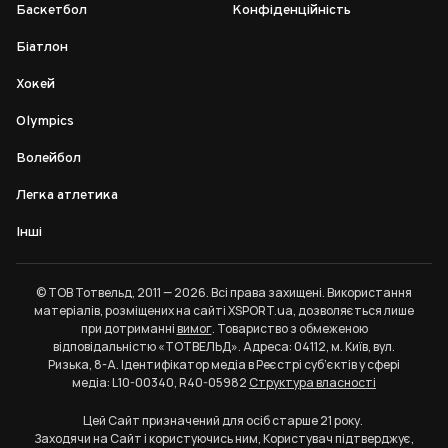
Баскетбол
Конфіденційність
Біатлон
Хокей
Olympics
Волейбол
Легка атлетика
Інші
© ТОВ Тотвельд, 2011 — 2026. Всі права захищені. Використання
матеріалів, розміщених на сайті XSPORT.ua, дозволяється лише
при дотриманні
вимог
. Товариство з обмеженою
відповідальністю «ТОТВЕЛЬД». Адреса: 04112, м. Київ, вул.
Ризька, 8-А. Ідентифікатор медіа в Реєстрі суб’єктів у сфері
медіа: L10-00340, R40-05982
Структура власності
Цей Сайт призначений для осіб старше 21 року.
Заходячи на Сайт і користуючись ним, Користувач підтверджує,