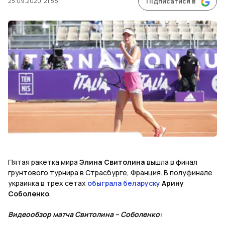
25.09.2020, 21:58
Підписатися в
Пятая ракетка мира
Элина Свитолина
вышла в финал
грунтового турнира в Страсбурге, Франция. В полуфинале
украинка в трех сетах
обыграла беларуску
Арину
Соболенко
.
Видеообзор матча
Свитолина – Соболенко: