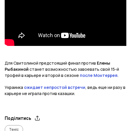
Для Свитолиной
предстоящий финал против
Елены
Рыбакиной
станет возможностью завоевать свой 15-й
трофей в карьере и второй в сезоне
после Монтеррея
.
Украинка
ожидает непростой встречи
, ведь еще ни разу в
карьере не играла против казашки.
Поділитись
Теніс