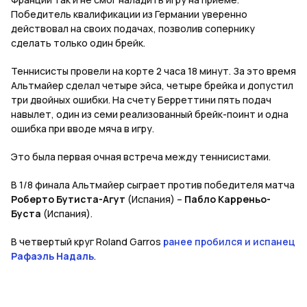
Победитель квалификации из Германии уверенно
действовал на своих подачах, позволив сопернику
сделать только один брейк.
Теннисисты провели на корте 2 часа 18 минут. За это время
Альтмайер сделал четыре эйса, четыре брейка и допустил
три двойных ошибки. На счету Берреттини пять подач
навылет, один из семи реализованный брейк-поинт и одна
ошибка при вводе мяча в игру.
Это была первая очная встреча между теннисистами.
В 1/8 финала Альтмайер сыграет против победителя матча
Роберто Бутиста-Агут
(Испания) –
Пабло Карреньо-
Буста
(Испания).
В четвертый круг Roland Garros
ранее пробился и испанец
Рафаэль Надаль
.