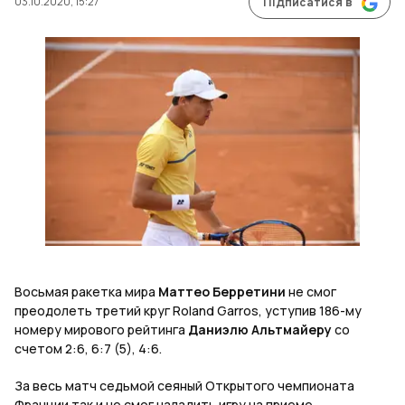
03.10.2020, 15:27
Підписатися в
Восьмая ракетка мира
Маттео Берретини
не смог
преодолеть третий круг Roland Garros, уступив 186-му
номеру мирового рейтинга
Даниэлю Альтмайеру
со
счетом 2:6, 6:7 (5), 4:6.
За весь матч седьмой сеяный Открытого чемпионата
Франции так и не смог наладить игру на приеме.