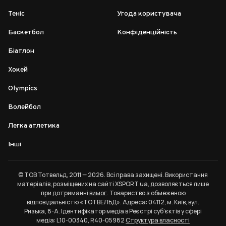
Теніс
Угода користувача
Баскетбол
Конфіденційність
Біатлон
Хокей
Olympics
Волейбол
Легка атлетика
Інші
© ТОВ Тотвельд, 2011 — 2026. Всі права захищені. Використання
матеріалів, розміщених на сайті XSPORT.ua, дозволяється лише
при дотриманні
вимог
. Товариство з обмеженою
відповідальністю «ТОТВЕЛЬД». Адреса: 04112, м. Київ, вул.
Ризька, 8-А. Ідентифікатор медіа в Реєстрі суб’єктів у сфері
медіа: L10-00340, R40-05982
Структура власності