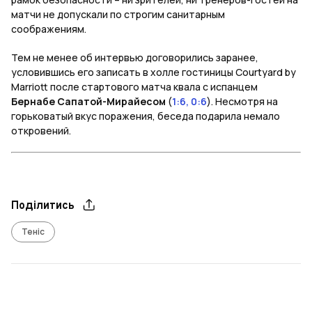
матчи не допускали по строгим санитарным
соображениям.
Тем не менее об интервью договорились заранее,
условившись его записать в холле гостиницы Courtyard by
Marriott после стартового матча квала с испанцем
Бернабе Сапатой-Мирайесом
(
1:6, 0:6
). Несмотря на
горьковатый вкус поражения, беседа подарила немало
откровений.
Поділитись
Теніс