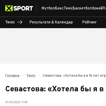
Футбол
Бокс
Теніс
Баскетбол
Хокей
П
Теніс
Результати & Календар
Рейтинг
Головна
•
Теніс
•
Севастова: «Хотела бы я в 16 лет игр
Севастова: «Хотела бы я в
01.09.2020, 11:36