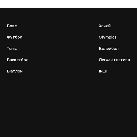
Бокс
Хокей
Футбол
Olympics
Теніс
Волейбол
Баскетбол
Легка атлетика
Біатлон
Інші