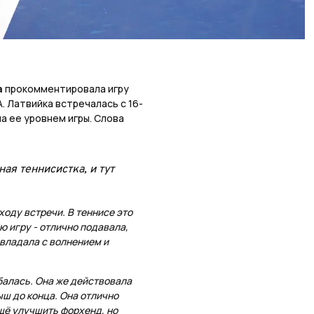
а
прокомментировала игру
 Латвийка встречалась с 16-
а ее уровнем игры. Слова
ная теннисистка, и тут
ходу встречи. В теннисе это
ю игру - отлично подавала,
овладала с волнением и
ибалась. Она же действовала
ыш до конца. Она отлично
ещё улучшить форхенд, но