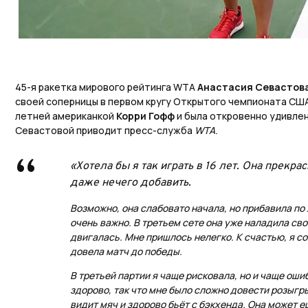
45-я ракетка мирового рейтинга WTA
Анастасия Севастов
своей соперницы в первом кругу Открытого чемпионата США.
летней американкой
Корри Гофф
и была откровенно удивлен
Севастовой приводит пресс-служба
WTA.
«Хотела бы я так играть в 16 лет. Она прекрас
даже нечего добавить.
Возможно, она слабовато начала, но прибавила по 
очень важно. В третьем сете она уже наладила сво
двигалась. Мне пришлось нелегко. К счастью, я с
довела матч до победы.
В третьей партии я чаще рисковала, но и чаще ош
здорово, так что мне было сложно довести розыгр
видит мяч и здорово бьёт с бэкхенда. Она может 