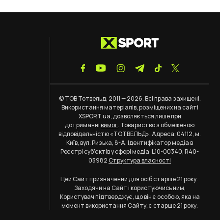
© ТОВ Тотвельд, 2011 — 2026. Всі права захищені.
Використання матеріалів, розміщених на сайті
XSPORT.ua, дозволяється лише при
дотриманні
вимог
. Товариство з обмеженою
відповідальністю «ТОТВЕЛЬД». Адреса: 04112, м.
Київ, вул. Ризька, 8-А. Ідентифікатор медіа в
Реєстрі суб’єктів у сфері медіа: L10-00340, R40-
05982
Структура власності
Цей Сайт призначений для осіб старше 21 року.
Заходячи на Сайт і користуючись ним,
Користувач підтверджує, що він є особою, яка на
момент використання Сайту, є старше 21 року.