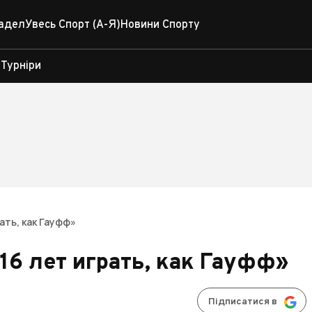
адел
Увесь Спорт (А-Я)
Новини Спорту
Турніри
ать, как Гауфф»
 16 лет играть, как Гауфф»
Підписатися в