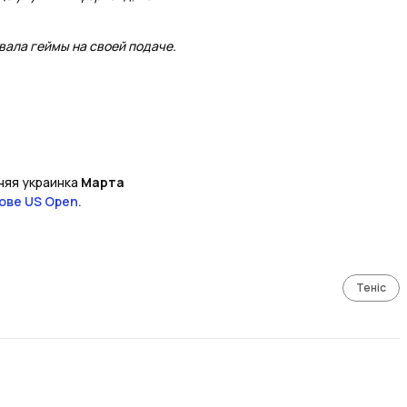
вала геймы на своей подаче.
няя украинка
Марта
ове US Open.
Теніс