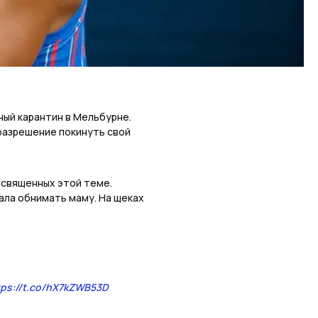
ый карантин в Мельбурне.
разрешение покинуть свой
освященных этой теме.
ала обнимать маму. На щеках
tps://t.co/hX7kZWB53D