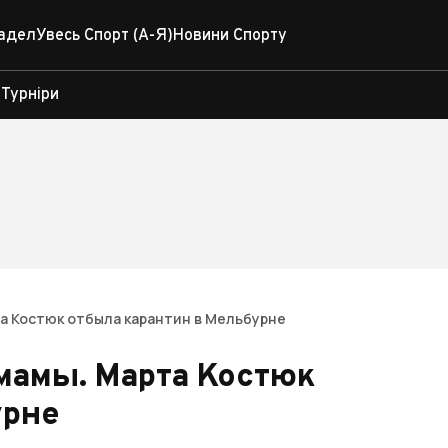
адел
Увесь Спорт (А-Я)
Новини Спорту
Турніри
та Костюк отбыла карантин в Мельбурне
мамы. Марта Костюк
урне