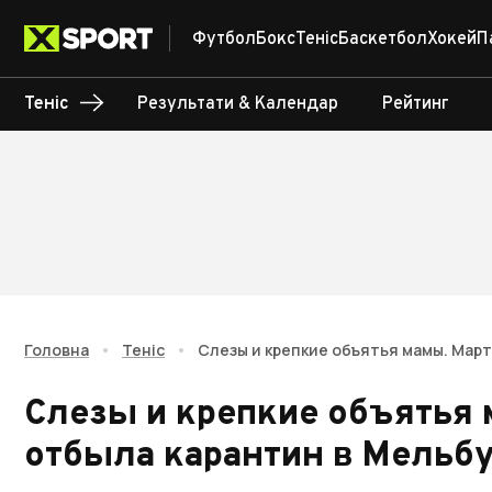
Футбол
Бокс
Теніс
Баскетбол
Хокей
П
Теніс
Результати & Календар
Рейтинг
Головна
•
Теніс
•
Слезы и крепкие объятья мамы. Мар
Слезы и крепкие объятья 
отбыла карантин в Мельб