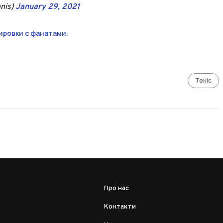
nnis)
January 29, 2021
ровки с фанатами.
Теніс
Про нас
Контакти