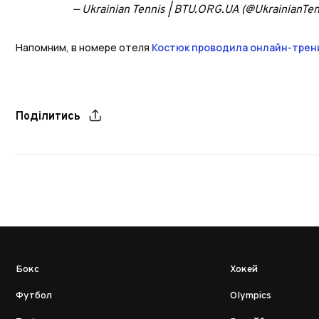
— Ukrainian Tennis | BTU.ORG.UA (@UkrainianTe
Напомним, в номере отеля
Костюк проводила онлайн-трени
Поділитись
Бокс
Хокей
Футбол
Olympics