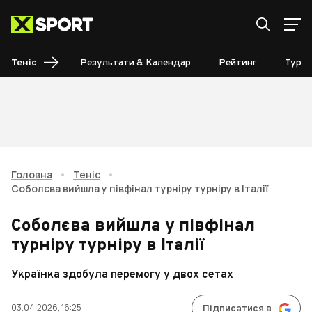
Теніс
Результати & Календар
Рейтинг
Турні
Головна
•
Теніс
•
Соболєва вийшла у півфінал турніру турніру в Італії
Соболєва вийшла у півфінал
турніру турніру в Італії
Українка здобула перемогу у двох сетах
03.04.2026, 16:25
Підписатися в