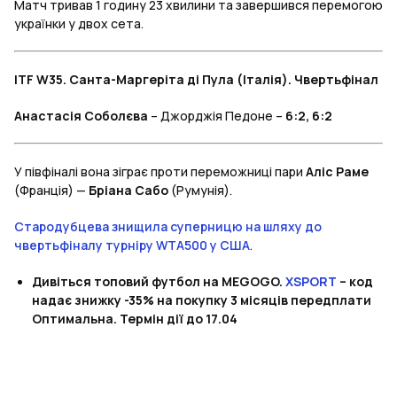
Матч тривав 1 годину 23 хвилини та завершився перемогою
українки у двох сета.
ITF W35. Санта-Маргеріта ді Пула (Італія). Чвертьфінал
Анастасія Соболєва
– Джорджія Педоне –
6:2, 6:2
У півфіналі вона зіграє проти переможниці пари
Аліс Раме
(Франція) —
Бріана Сабо
(Румунія).
Стародубцева знищила суперницю на шляху до
чвертьфіналу турніру WTA500 у США
.
Дивіться топовий футбол на MEGOGO.
XSPORT
– код
надає знижку -35% на покупку 3 місяців передплати
Оптимальна. Термін дії до 17.04