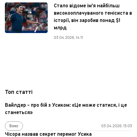
Стало відоме ім'я найбільш
високооплачуваного тенісиста в
історії, він заробив понад $1
млрд
03.04.2026, 14:11
Топ статті
Вайлдер – про бій з Усиком: «Це може статися, і це
станеться»
Бокс
03.04.2026, 13:03
Чісора назвав секрет перемог Усика