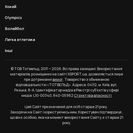
Хокей
Olympics
Волейбол
Легка атлетика
Інші
© ТОВ Тотвельд, 2011 — 2026. Всі права захищені. Використання
матеріалів, розміщених на сайті XSPORT.ua, дозволяється лише
при дотриманні
вимог
. Товариство з обмеженою
відповідальністю «ТОТВЕЛЬД». Адреса: 04112, м. Київ, вул.
Ризька, 8-А. Ідентифікатор медіа в Реєстрі суб’єктів у сфері
медіа: L10-00340, R40-05982
Структура власності
Цей Сайт призначений для осіб старше 21 року.
Заходячи на Сайт і користуючись ним, Користувач підтверджує,
що він є особою, яка на момент використання Сайту, є старше 21
року.