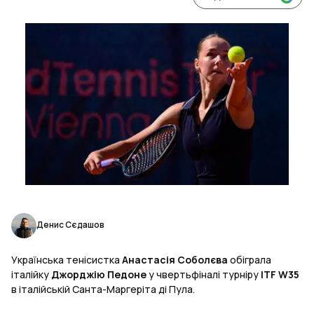
Денис Сєдашов
Українська тенісистка
Анастасія Соболєва
обіграла
італійку
Джорджію Педоне
у чвертьфіналі турніру
ITF W35
в італійській Санта-Маргеріта ді Пула.