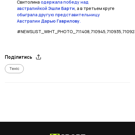
Свитолина
одержала победу над
австралийкой
Эшли Барти
, а в третьем круге
обыграла другую представительницу
Австралии
Дарью Гаврилову
.
#NEWSLIST_WIHT_PHOTO_711408,710945,710935,7109
Поділитись
Теніс