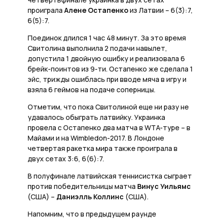
проиграла
Алене Остапенко
из Латвии – 6(3):7,
6(5):7.
Поединок длился 1 час 48 минут. За это время
Свитолина выполнила 2 подачи навылет,
допустила 1 двойную ошибку и реализовала 6
брейк-поинтов из 9-ти. Остапенко же сделала 1
эйс, трижды ошиблась при вводе мяча в игру и
взяла 6 геймов на подаче соперницы.
Отметим, что пока Свитолиной еще ни разу не
удавалось обыграть латвийку. Украинка
провела с Остапенко два матча в WTA-туре – в
Майами и на Wimbledon-2017. В Лондоне
четвертая ракетка мира также проиграла в
двух сетах 3:6, 6(6):7.
В полуфинале латвийская теннисистка сыграет
против победительницы матча
Винус Уильямс
(США) –
Даниэлль Коллинс
(США).
Напомним, что в предыдущем раунде