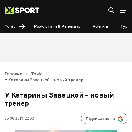
Теніс
Результати & Календар
Рейтинг
Турні
Головна
•
Теніс
•
У Катарины Завацкой – новый тренер
У Катарины Завацкой – новый
тренер
25.08.2019, 22:38
Підписатися в