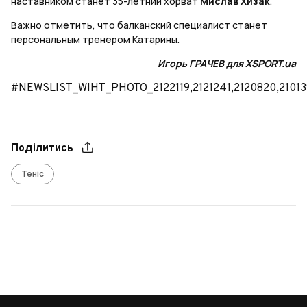
наставником станет 35-летний хорват
Мислав Хизак
.
Важно отметить, что балканский специалист станет
персональным тренером Катарины.
Игорь ГРАЧЕВ для XSPORT.ua
#NEWSLIST_WIHT_PHOTO_2122119,2121241,2120820,2101
Поділитись
Теніс