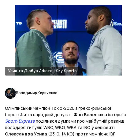
Усик та Дюбуа / Фото - Sky Sports
Володимир Кириченко
Олімпійський чемпіон Токіо-2020 з греко-римської
боротьби та народний депутат
Жан Беленюк
в інтерв'ю
Sport-Express
поділився думками про майбутній реванш
володаря титулів WBC, WBO, WBA та IBO у хевівейті
Олександра Усика
(23-0, 14 КО) проти чемпіона IBF