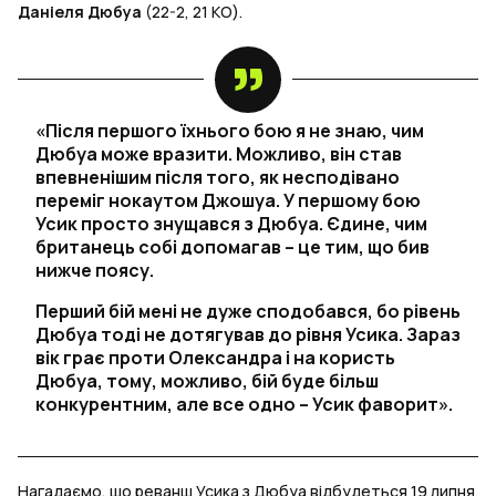
Даніеля Дюбуа
(22-2, 21 КО).
«Після першого їхнього бою я не знаю, чим
Дюбуа може вразити. Можливо, він став
впевненішим після того, як несподівано
переміг нокаутом Джошуа. У першому бою
Усик просто знущався з Дюбуа. Єдине, чим
британець собі допомагав – це тим, що бив
нижче поясу.
Перший бій мені не дуже сподобався, бо рівень
Дюбуа тоді не дотягував до рівня Усика. Зараз
вік грає проти Олександра і на користь
Дюбуа, тому, можливо, бій буде більш
конкурентним, але все одно – Усик фаворит».
Нагадаємо, що реванш Усика з Дюбуа відбудеться 19 липня