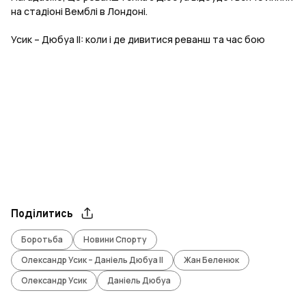
на стадіоні Вемблі в Лондоні.
Усик – Дюбуа II: коли і де дивитися реванш та час бою
Поділитись
Боротьба
Новини Спорту
Олександр Усик – Даніель Дюбуа II
Жан Беленюк
Олександр Усик
Даніель Дюбуа