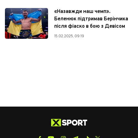
«Назавжди наш чемп».
Беленюк підтримав Берінчика
після фіаско в бою з Девісом
15.02.2025, 09:19