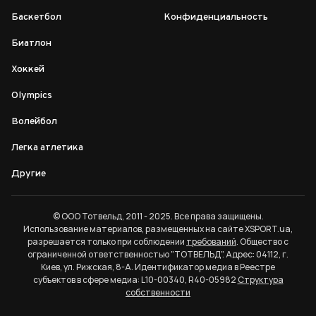
Баскетбол
Конфиденциальность
Биатлон
Хоккей
Olympics
Волейбол
Легка атлетика
Другие
© ООО Тотвельд, 2011 - 2025. Все права защищены.
Использование материалов, размещенных на сайте XSPORT.ua,
разрешается только при соблюдении
требований
. Общество с
ограниченной ответственностью "ТОТВЕЛЬД". Адрес: 04112, г.
Киев, ул. Рижская, 8-А. Идентификатор медиа в Реестре
субъектов в сфере медиа: L10-00340, R40-05982
Структура
собственности