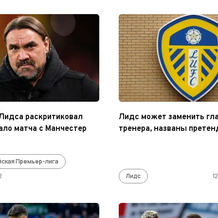
Лидса раскритиковал
Лидс может заменить гл
ало матча с Манчестер
тренера, названы прете
йская Премьер-лига
2
Лидс
1