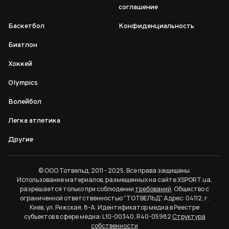
соглашение
Баскетбол
Конфиденциальность
Биатлон
Хоккей
Olympics
Волейбол
Легка атлетика
Другие
© ООО Тотвельд, 2011 - 2025. Все права защищены.
Использование материалов, размещенных на сайте XSPORT.ua,
разрешается только при соблюдении
требований
. Общество с
ограниченной ответственностью "ТОТВЕЛЬД". Адрес: 04112, г.
Киев, ул. Рижская, 8-А. Идентификатор медиа в Реестре
субъектов в сфере медиа: L10-00340, R40-05982
Структура
собственности