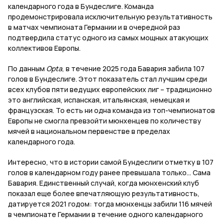
календарного года в Бундеслиге. Команда
продемонстрировала исключительную результативность
в матчах чемпионата Германии и в очередной раз
подтвердила статус одного из самых мощных атакующих
коллективов Европы.
По данным
Opta
, в течение 2025 года Бавария забила 107
голов в Бундеслиге. Этот показатель стал лучшим среди
всех клубов пяти ведущих европейских лиг – традиционно
это английская, испанская, итальянская, немецкая и
французская. То есть ни одна команда из топ-чемпионатов
Европы не смогла превзойти мюнхенцев по количеству
мячей в национальном первенстве в пределах
календарного года.
Интересно, что в истории самой Бундеслиги отметку в 107
голов в календарном году ранее превышала только… Сама
Бавария. Единственный случай, когда мюнхенский клуб
показал еще более впечатляющую результативность,
датируется 2021 годом: тогда мюнхенцы забили 116 мячей
в чемпионате Германии в течение одного календарного