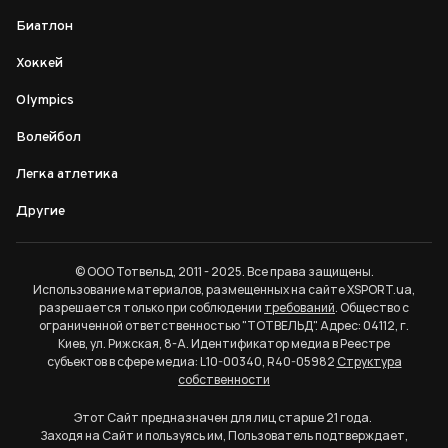
Биатлон
Хоккей
Olympics
Волейбол
Легка атлетика
Другие
© ООО Тотвельд, 2011 - 2025. Все права защищены.
Использование материалов, размещенных на сайте XSPORT.ua,
разрешается только при соблюдении
требований
. Общество с
ограниченной ответственностью "ТОТВЕЛЬД". Адрес: 04112, г.
Киев, ул. Рижская, 8-А. Идентификатор медиа в Реестре
субъектов в сфере медиа: L10-00340, R40-05982
Структура
собственности
Этот Сайт предназначен для лиц старше 21 года.
Заходя на Сайт и пользуясь им, Пользователь подтверждает,