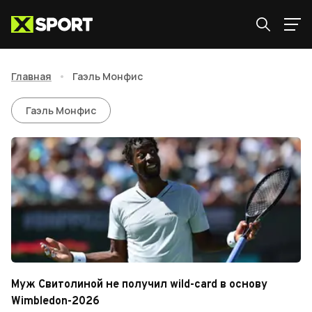
Главная
•
Гаэль Монфис
Гаэль Монфис
Гаэль Монфис
Муж Свитолиной не получил wild-card в основу
Wimbledon-2026