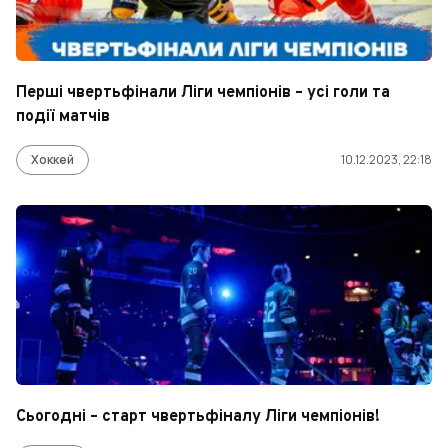
Перші чвертьфінали Ліги чемпіонів – усі голи та
події матчів
Хоккей
10.12.2023, 22:18
Сьогодні – старт чвертьфіналу Ліги чемпіонів!