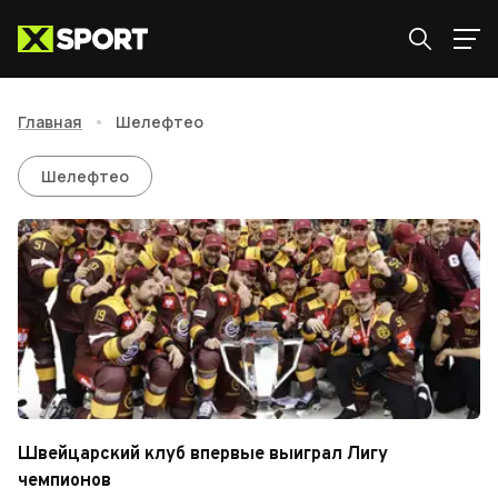
Главная
•
Шелефтео
Шелефтео
Шелефтео
Швейцарский клуб впервые выиграл Лигу
чемпионов