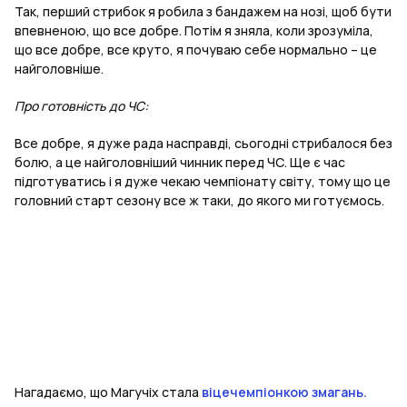
Так, перший стрибок я робила з бандажем на нозі, щоб бути
впевненою, що все добре. Потім я зняла, коли зрозуміла,
що все добре, все круто, я почуваю себе нормально – це
найголовніше.
Про готовність до ЧС:
Все добре, я дуже рада насправді, сьогодні стрибалося без
болю, а це найголовніший чинник перед ЧС. Ще є час
підготуватись і я дуже чекаю чемпіонату світу, тому що це
головний старт сезону все ж таки, до якого ми готуємось.
Нагадаємо, що Магучіх стала
віцечемпіонкою змагань.