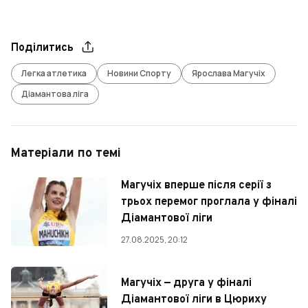
Поділитись
Легка атлетика
Новини Спорту
Ярослава Магучіх
Діамантова ліга
Матеріали по темі
Магучіх вперше після серії з
трьох перемог проглала у фіналі
Діамантової ліги
27.08.2025, 20:12
Магучіх — друга у фіналі
Діамантової ліги в Цюриху