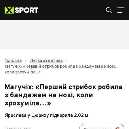
Головна
•
Легка атлетика
•
Магучіх: «Перший стрибок робила з бандажем на нозі,
коли зрозуміла…»
Магучіх: «Перший стрибок робила
з бандажем на нозі, коли
зрозуміла…»
Ярослава у Цюриху підкорила 2.02 м