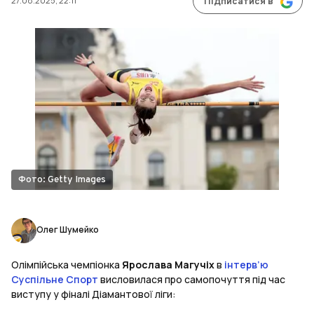
27.08.2025, 22:11
Підписатися в
Фото: Getty Images
Олег Шумейко
Олімпійська чемпіонка
Ярослава Магучіх
в
інтерв’ю
Суспільне Спорт
висловилася про самопочуття під час
виступу у фіналі Діамантової ліги: