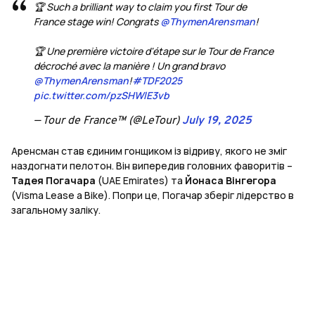
🏆 Such a brilliant way to claim you first Tour de
France stage win! Congrats
@ThymenArensman
!
🏆 Une première victoire d'étape sur le Tour de France
décroché avec la manière ! Un grand bravo
@ThymenArensman
!
#TDF2025
pic.twitter.com/pzSHWlE3vb
— Tour de France™ (@LeTour)
July 19, 2025
Аренсман став єдиним гонщиком із відриву, якого не зміг
наздогнати пелотон. Він випередив головних фаворитів –
Тадея Погачара
(UAE Emirates) та
Йонаса Вінгегора
(Visma Lease a Bike). Попри це, Погачар зберіг лідерство в
загальному заліку.