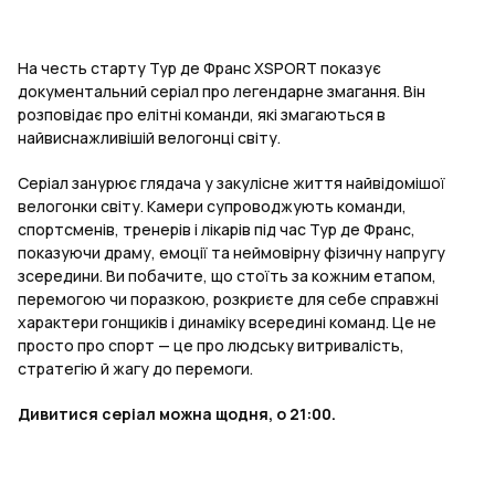
На честь старту Тур де Франс XSPORT показує
документальний серіал про легендарне змагання. Він
розповідає про елітні команди, які змагаються в
найвиснажливішій велогонці світу.
Серіал занурює глядача у закулісне життя найвідомішої
велогонки світу. Камери супроводжують команди,
спортсменів, тренерів і лікарів під час Тур де Франс,
показуючи драму, емоції та неймовірну фізичну напругу
зсередини. Ви побачите, що стоїть за кожним етапом,
перемогою чи поразкою, розкриєте для себе справжні
характери гонщиків і динаміку всередині команд. Це не
просто про спорт — це про людську витривалість,
стратегію й жагу до перемоги.
Дивитися серіал можна щодня, о 21:00.