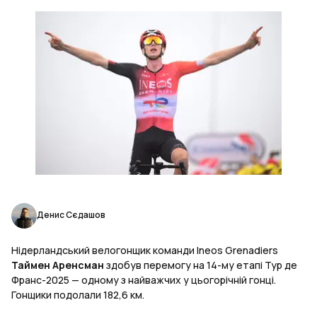
Денис Сєдашов
Нідерландський велогонщик команди Ineos Grenadiers
Таймен Аренсман
здобув перемогу на 14-му етапі Тур де
Франс-2025 — одному з найважчих у цьогорічній гонці.
Гонщики подолали 182,6 км.