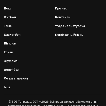
Бокс
Про нас
Футбол
Контакти
Теніс
Угода користувача
Баскетбол
Конфіденційність
Біатлон
Хокей
Olympics
Волейбол
Легка атлетика
Інші
© ТОВ Тотвельд, 2011 — 2026. Всі права захищені. Використання
матеріалів, розміщених на сайті XSPORT.ua, дозволяється лише