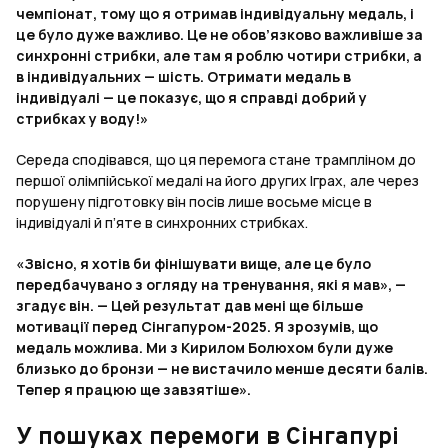
чемпіонат, тому що я отримав індивідуальну медаль, і
це було дуже важливо. Це не обов’язково важливіше за
синхронні стрибки, але там я роблю чотири стрибки, а
в індивідуальних — шість. Отримати медаль в
індивідуалі — це показує, що я справді добрий у
стрибках у воду!»
Середа сподівався, що ця перемога стане трампліном до
першої олімпійської медалі на його других Іграх, але через
порушену підготовку він посів лише восьме місце в
індивідуалі й п’яте в синхронних стрибках.
«Звісно, я хотів би фінішувати вище, але це було
передбачувано з огляду на тренування, які я мав», —
згадує він. — Цей результат дав мені ще більше
мотивації перед Сінгапуром-2025. Я зрозумів, що
медаль можлива. Ми з Кирилом Болюхом були дуже
близько до бронзи — не вистачило менше десяти балів.
Тепер я працюю ще завзятіше».
У пошуках перемоги в Сінгапурі