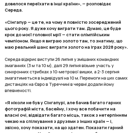
довелося переїхати в інші країни», — розповідає
Середа.
«Сінгапур — це те, на чому я повністю зосереджений
цього року. Я дуже хочу виграти там. Думаю, це буде
крок до моєї головної мрії — стати олімпійським
чемпіоном. Якщо я виграю золото там, то знатиму, що
маю реальний шанс виграти золото на Іграх 2028 року».
Середа відкриє виступи 26 липня у змішаних командних
змаганнях (3 м та 10 м), далі 29 липня візьме участь у
синхронних стрибках з 10-метрової вишки, а 2-3 серпня
змагатиметься в індивідуалі на 10 м. Перемоги на цих самих
дистанціях на Євро в Туреччині в червні додали йому
впевненості.
«Я ніколи не був у Сінгапурі, але бачив багато гарних
фотографій міста, басейну, і хочу все побачити на
власні очі, відвідати багато місць, також з нетерпінням
чекаю на спілкування з друзями з інших країн — і,
звісно, хочу показати, на що здатен. Показати гарний