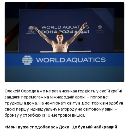
Олексій Середа вже не раз викликав гордість у своїй країні
завдяки перемогам на міжнародній арені — попри всі
труднощі вдома. На чемпіонаті світу в Досі торік він здобув
свою першу індивідуальну нагороду на світовому рівні —
бронзу у стрибках із 10-метрової вишки.
«Мені дуже сподобалась Доха. Це був мій найкращий