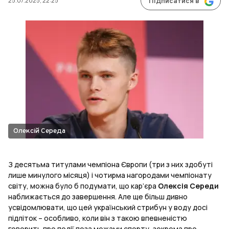
25.07.2025, 22:25
Підписатися в
Олексій Середа
З десятьма титулами чемпіона Європи (три з них здобуті
лише минулого місяця) і чотирма нагородами чемпіонату
світу, можна було б подумати, що кар’єра
Олексія Середи
наближається до завершення. Але ще більш дивно
усвідомлювати, що цей український стрибун у воду досі
підліток – особливо, коли він з такою впевненістю
говорить про події поза межами спорту, зокрема про