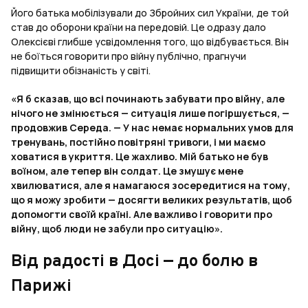
Його батька мобілізували до Збройних сил України, де той
став до оборони країни на передовій. Це одразу дало
Олексієві глибше усвідомлення того, що відбувається. Він
не боїться говорити про війну публічно, прагнучи
підвищити обізнаність у світі.
«Я б сказав, що всі починають забувати про війну, але
нічого не змінюється — ситуація лише погіршується, —
продовжив Середа. — У нас немає нормальних умов для
тренувань, постійно повітряні тривоги, і ми маємо
ховатися в укриття. Це жахливо. Мій батько не був
воїном, але тепер він солдат. Це змушує мене
хвилюватися, але я намагаюся зосередитися на тому,
що я можу зробити — досягти великих результатів, щоб
допомогти своїй країні. Але важливо і говорити про
війну, щоб люди не забули про ситуацію».
Від радості в Досі — до болю в
Парижі