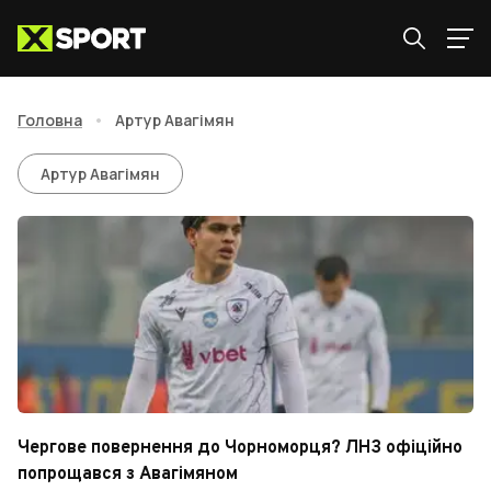
Головна
•
Артур Авагімян
Артур Авагімян
Артур Авагімян
Чергове повернення до Чорноморця? ЛНЗ офіційно
попрощався з Авагімяном