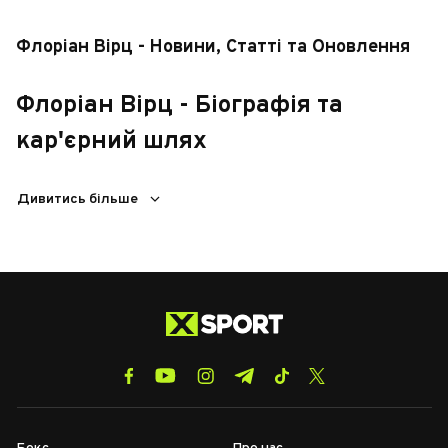
Флоріан Вірц - Новини, Статті та Оновлення
Флоріан Вірц - Біографія та
кар'єрний шлях
Флоріан Віртц — німецький футболіст, народжений 15
Дивитись більше
травня 2003 року в Кельні. Розпочав кар'єру в "Фортуні"
Кельн, а з 2010 року виступав за академію "Байера" з
Леверкузена. Професійний дебют відбувся в 2020 році,
коли він підписав контракт з "Байером". Віртц швидко став
основним гравцем команди, відзначаючись швидкістю,
технікою та ігровим інтелектом. Він один з наймолодших
дебютантів Бундесліги, привернув увагу тренерів збірної
Німеччини та став ключовим гравцем молодіжної збірної.
Його кар'єра обіцяє бути успішною, і багато експертів
вважають його одним з найперспективніших футболістів
Європи.