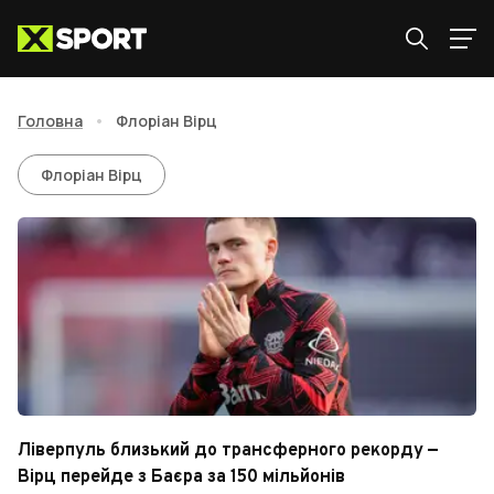
Головна
•
Флоріан Вірц
Флоріан Вірц
Флоріан Вірц
Ліверпуль близький до трансферного рекорду —
Вірц перейде з Баєра за 150 мільйонів