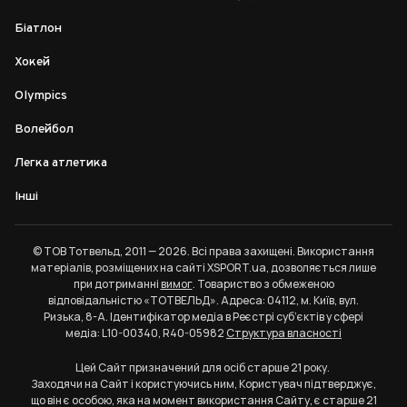
Біатлон
Хокей
Olympics
Волейбол
Легка атлетика
Інші
© ТОВ Тотвельд, 2011 — 2026. Всі права захищені. Використання
матеріалів, розміщених на сайті XSPORT.ua, дозволяється лише
при дотриманні
вимог
. Товариство з обмеженою
відповідальністю «ТОТВЕЛЬД». Адреса: 04112, м. Київ, вул.
Ризька, 8-А. Ідентифікатор медіа в Реєстрі суб’єктів у сфері
медіа: L10-00340, R40-05982
Структура власності
Цей Сайт призначений для осіб старше 21 року.
Заходячи на Сайт і користуючись ним, Користувач підтверджує,
що він є особою, яка на момент використання Сайту, є старше 21