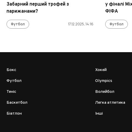
Забарний перший трофей з
у фіналі М
парижанами?
ФІФА
Футбол
17.12.2025, 14:16
Футбол
Бокс
Хокей
Футбол
Olympics
Теніс
Волейбол
Баскетбол
Легка атлетика
Біатлон
Інші