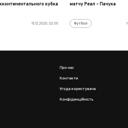
іжконтинентального кубка
матчу Реал – Пачука
15.12.2025, 02:05
Футбол
1
Про нас
Контакти
Угода користувача
Конфіденційність