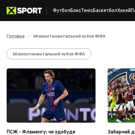
Футбол
Бокс
Теніс
Баскетбол
Хокей
П
Головна
•
Міжконтинентальний кубок ФІФА
Міжконтинентальний
Міжконтинентальний кубок ФІФА
ПСЖ - Фламенгу: чи здобуде
Забарний д