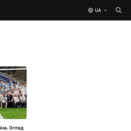
UA
іна. Огляд