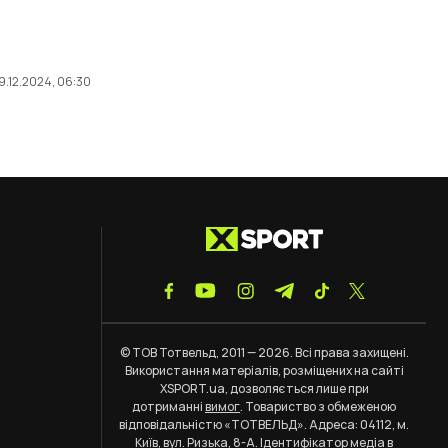
9.12.2024, 06:30
© ТОВ Тотвельд, 2011 — 2026. Всі права захищені.
Використання матеріалів, розміщених на сайті
XSPORT.ua, дозволяється лише при
дотриманні
вимог
. Товариство з обмеженою
відповідальністю «ТОТВЕЛЬД». Адреса: 04112, м.
Київ, вул. Ризька, 8-А. Ідентифікатор медіа в