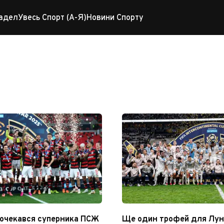
адел
Увесь Спорт (А-Я)
Новини Спорту
 кубок ФІФА
очекався суперника ПСЖ
Ще один трофей для Лун