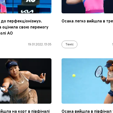
 до перфекціонізму».
Осака легко вийшла в тр
а оцінила свою перемогу
колі AO
19.01.2022, 13:05
Теніс
йшла на корт в півфіналі
Осака вийшла в півфінал 