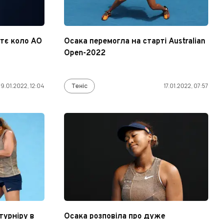
етє коло AO
Осака перемогла на старті Australian
Open-2022
19.01.2022, 12:04
Теніс
17.01.2022, 07:57
турніру в
Осака розповіла про дуже