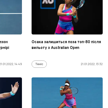
езон
Осака залишиться поза топ-80 після
рнірі
вильоту з Australian Open
21.01.2022, 14:49
Теніс
21.01.2022, 13:32