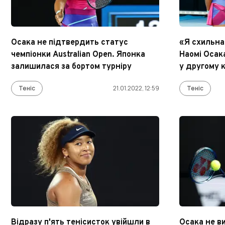
Осака не підтвердить статус
«Я схильна
чемпіонки Australian Open. Японка
Наомі Осак
залишилася за бортом турніру
у другому 
Теніс
21.01.2022, 12:59
Теніс
Відразу п'ять тенісисток увійшли в
Осака не ви