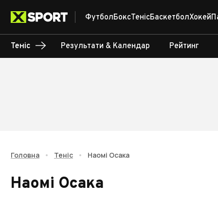
Футбол
Бокс
Теніс
Баскетбол
Хокей
П
Теніс
Результати & Календар
Рейтинг
Головна
•
Теніс
•
Наомі Осака
Наомі Осака