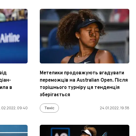
від
Метелики продовжують вгадувати
діан-
переможців на Australian Open. Після
ила в
торішнього турніру ця тенденція
зберігається
8.02.2022, 09:40
Теніс
24.01.2022, 19:38