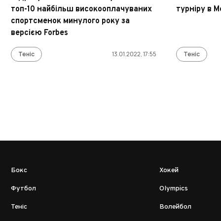
топ-10 найбільш високооплачуваних
турніру в М
спортсменок минулого року за
версією Forbes
Теніс
13.01.2022, 17:55
Теніс
Бокс
Хокей
Футбол
Olympics
Теніс
Волейбол