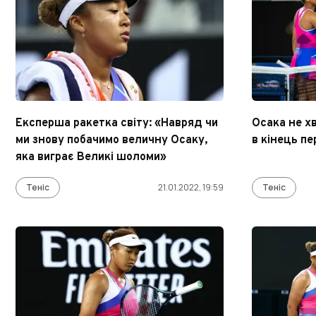
Експерша ракетка світу: «Навряд чи
Осака не х
ми знову побачимо величну Осаку,
в кінець пе
яка виграє Великі шоломи»
Теніс
21.01.2022, 19:59
Теніс