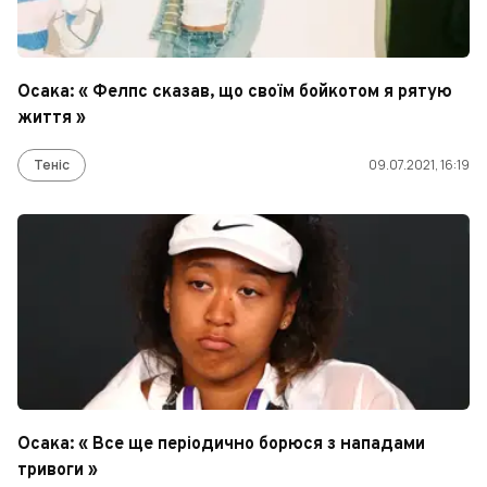
Осака: « Фелпс сказав, що своїм бойкотом я рятую
життя »
Теніс
09.07.2021, 16:19
Осака: « Все ще періодично борюся з нападами
тривоги »