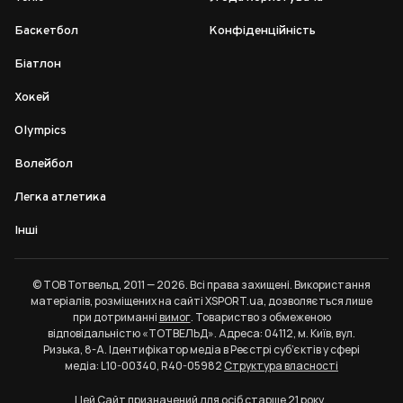
Баскетбол
Конфіденційність
Біатлон
Хокей
Olympics
Волейбол
Легка атлетика
Інші
© ТОВ Тотвельд, 2011 — 2026. Всі права захищені. Використання
матеріалів, розміщених на сайті XSPORT.ua, дозволяється лише
при дотриманні
вимог
. Товариство з обмеженою
відповідальністю «ТОТВЕЛЬД». Адреса: 04112, м. Київ, вул.
Ризька, 8-А. Ідентифікатор медіа в Реєстрі суб’єктів у сфері
медіа: L10-00340, R40-05982
Структура власності
Цей Сайт призначений для осіб старше 21 року.