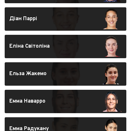
Діан Паррі
Еліна Світоліна
Ельза Жакемо
Емма Наварро
Емма Радукану