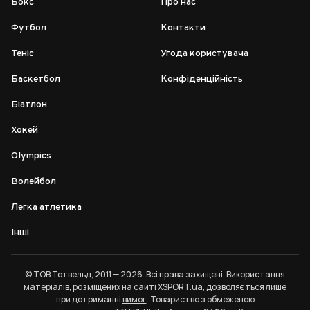
Бокс
Про нас
Футбол
Контакти
Теніс
Угода користувача
Баскетбол
Конфіденційність
Біатлон
Хокей
Olympics
Волейбол
Легка атлетика
Інші
© ТОВ Тотвельд, 2011 — 2026. Всі права захищені. Використання
матеріалів, розміщених на сайті XSPORT.ua, дозволяється лише
при дотриманні
вимог
. Товариство з обмеженою