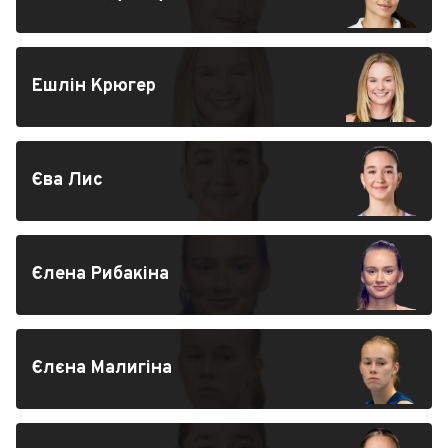
Ешлін Крюгер
Єва Лис
Єлена Рибакіна
Єлєна Малигіна