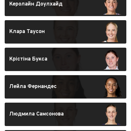
Керолайн Доулхайд
Клара Таусон
Крістіна Букса
Лейла Фернандес
Людмила Самсонова