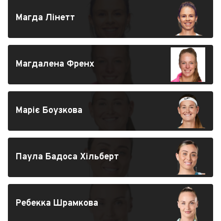
Магда Лінетт
Магдалена Френх
Маріє Боузкова
Паула Бадоса Хільберт
Ребекка Шрамкова