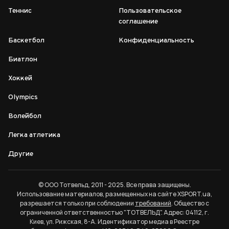
Теннис
Пользовательское
соглашение
Баскетбол
Конфиденциальность
Биатлон
Хоккей
Olympics
Волейбол
Легка атлетика
Другие
© ООО Тотвельд, 2011 - 2025. Все права защищены.
Использование материалов, размещенных на сайте XSPORT.ua,
разрешается только при соблюдении
требований
. Общество с
ограниченной ответственностью "ТОТВЕЛЬД". Адрес: 04112, г.
Киев, ул. Рижская, 8-А. Идентификатор медиа в Реестре