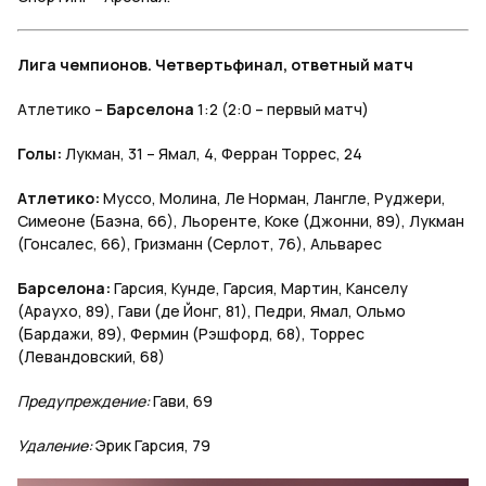
Лига чемпионов. Четвертьфинал, ответный матч
Атлетико –
Барселона
1:2 (2:0 – первый матч)
Голы:
Лукман, 31 – Ямал, 4, Ферран Торрес, 24
Атлетико:
Муссо, Молина, Ле Норман, Лангле, Руджери,
Симеоне (Баэна, 66), Льоренте, Коке (Джонни, 89), Лукман
(Гонсалес, 66), Гризманн (Серлот, 76), Альварес
Барселона:
Гарсия, Кунде, Гарсия, Мартин, Канселу
(Араухо, 89), Гави (де Йонг, 81), Педри, Ямал, Ольмо
(Бардажи, 89), Фермин (Рэшфорд, 68), Торрес
(Левандовский, 68)
Предупреждение:
Гави, 69
Удаление:
Эрик Гарсия, 79