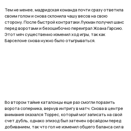
Тем не менее, мадридская команда почти сразу ответила
своим голом и снова склонила чашу весов на свою
сторону. После быстрой контратаки Лукман получил шанс
перед воротами и безошибочно переиграл Жоана Гарсию.
Этот мяч существенно изменил ход игры, так как
Барселоне снова нужно было отыгрываться.
Во втором тайме каталонцы еще раз смогли поразить
ворота соперника, вернув интригу в матч. Снова в центре
внимания оказался Торрес, который мог записать на свой
счет дубль, однако эпизод был затенен офсайдом перед
добиванием, так что гол не изменил общего баланса сил в