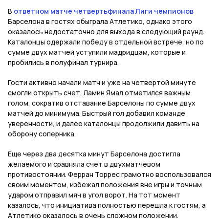
В
ответном матче четвертьфинала Лиги чемпионов
Барселона в гостях обыграла Атлетико, однако этого
оказалось недостаточно для выхода в следующий раунд.
Каталонцы одержали победу в отдельной встрече, но по
сумме двух матчей уступили мадридцам, которые и
пробились в полуфинал турнира.
Гости активно начали матч и уже на четвертой минуте
смогли открыть счет. Ламин Ямал отметился важным
голом, сократив отставание Барселоны по сумме двух
матчей до минимума. Быстрый гол добавил команде
уверенности, и далее каталонцы продолжили давить на
оборону соперника.
Еще через два десятка минут Барселона достигла
желаемого и сравняла счет в двухматчевом
противостоянии. Ферран Торрес грамотно воспользовался
своим моментом, избежал положения вне игры и точным
ударом отправил мяч в угол ворот. На тот момент
казалось, что инициатива полностью перешла к гостям, а
Атлетико оказалось в очень сложном положении.