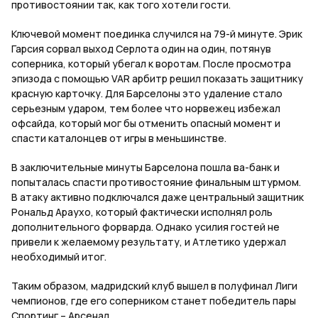
противостоянии так, как того хотели гости.
Ключевой момент поединка случился на 79-й минуте. Эрик
Гарсия сорвал выход Серлота один на один, потянув
соперника, который убегал к воротам. После просмотра
эпизода с помощью VAR арбитр решил показать защитнику
красную карточку. Для Барселоны это удаление стало
серьезным ударом, тем более что норвежец избежал
офсайда, который мог бы отменить опасный момент и
спасти каталонцев от игры в меньшинстве.
В заключительные минуты Барселона пошла ва-банк и
попыталась спасти противостояние финальным штурмом.
В атаку активно подключался даже центральный защитник
Рональд Араухо, который фактически исполнял роль
дополнительного форварда. Однако усилия гостей не
привели к желаемому результату, и Атлетико удержал
необходимый итог.
Таким образом, мадридский клуб вышел в полуфинал Лиги
чемпионов, где его соперником станет победитель пары
Спортинг – Арсенал.