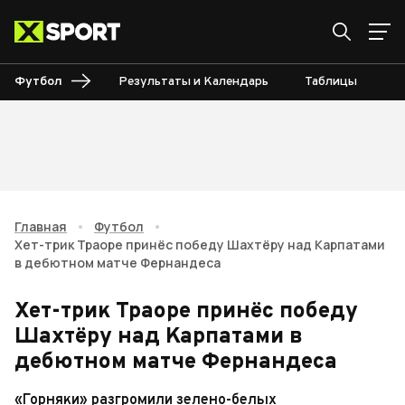
Футбол
Результаты и Календарь
Таблицы
Б
Главная
•
Футбол
•
Хет-трик Траоре принёс победу Шахтёру над Карпатами
в дебютном матче Фернандеса
Хет-трик Траоре принёс победу
Шахтёру над Карпатами в
дебютном матче Фернандеса
«Горняки» разгромили зелено-белых