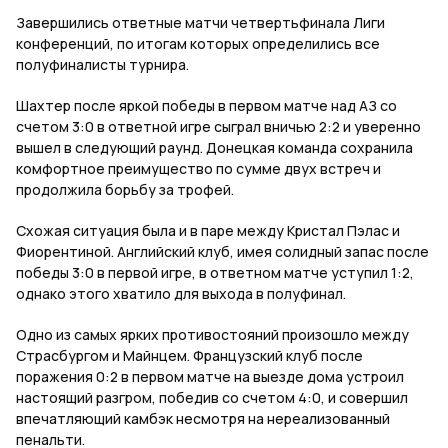
Завершились ответные матчи четвертьфинала Лиги
конференций, по итогам которых определились все
полуфиналисты турнира.
Шахтер после яркой победы в первом матче над АЗ со
счетом 3:0 в ответной игре сыграл вничью 2:2 и уверенно
вышел в следующий раунд. Донецкая команда сохранила
комфортное преимущество по сумме двух встреч и
продолжила борьбу за трофей.
Схожая ситуация была и в паре между Кристал Пэлас и
Фиорентиной. Английский клуб, имея солидный запас после
победы 3:0 в первой игре, в ответном матче уступил 1:2,
однако этого хватило для выхода в полуфинал.
Одно из самых ярких противостояний произошло между
Страсбургом и Майнцем. Французский клуб после
поражения 0:2 в первом матче на выезде дома устроил
настоящий разгром, победив со счетом 4:0, и совершил
впечатляющий камбэк несмотря на нереализованный
пенальти.