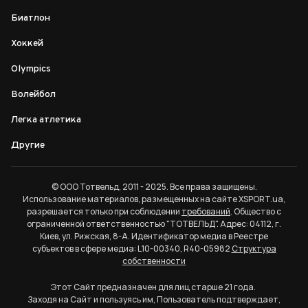
Биатлон
Хоккей
Olympics
Волейбол
Легка атлетика
Другие
© ООО Тотвельд, 2011 - 2025. Все права защищены.
Использование материалов, размещенных на сайте XSPORT.ua,
разрешается только при соблюдении
требований
. Общество с
ограниченной ответственностью "ТОТВЕЛЬД". Адрес: 04112, г.
Киев, ул. Рижская, 8-А. Идентификатор медиа в Реестре
субъектов в сфере медиа: L10-00340, R40-05982
Структура
собственности
Этот Сайт предназначен для лиц старше 21 года.
Заходя на Сайт и пользуясь им, Пользователь подтверждает,