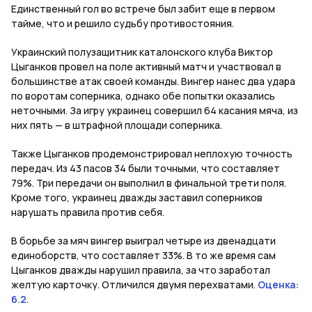
Единственный гол во встрече был забит еще в первом
тайме, что и решило судьбу противостояния.
Украинский полузащитник каталонского клуба Виктор
Цыганков провел на поле активный матч и участвовал в
большинстве атак своей команды. Вингер нанес два удара
по воротам соперника, однако обе попытки оказались
неточными. За игру украинец совершил 64 касания мяча, из
них пять — в штрафной площади соперника.
Также Цыганков продемонстрировал неплохую точность
передач. Из 43 пасов 34 были точными, что составляет
79%. Три передачи он выполнил в финальной трети поля.
Кроме того, украинец дважды заставил соперников
нарушать правила против себя.
В борьбе за мяч вингер выиграл четыре из двенадцати
единоборств, что составляет 33%. В то же время сам
Цыганков дважды нарушил правила, за что заработал
желтую карточку. Отличился двумя перехватами.
Оценка:
6.2
.