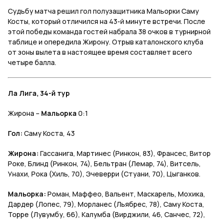
Судьбу матча решил гол полузащитника Мальорки Саму
Косты, который отличился на 43-й минуте встречи. После
этой победы команда гостей набрала 38 очков в турнирной
таблице и опередила Жирону. Отрыв каталонского клуба
от зоны вылета в настоящее время составляет всего
четыре балла.
Ла Лига, 34-й тур
Жирона –
Мальорка
0:1
Гол:
Саму Коста, 43
Жирона:
Гассанига, Мартинес (Ринкон, 83), Франсес, Витор
Роке, Блинд (Ринкон, 74), Бельтран (Лемар, 74), Витсель,
Унахи, Рока (Хиль, 70), Эчеверри (Стуани, 70), Цыганков.
Мальорка:
Роман, Маффео, Вальент, Маскарель, Мохика,
Дардер (Лопес, 79), Морланес (Льябрес, 78), Саму Коста,
Торре (Лувумбу, 66), Калумба (Вирджили, 46, Санчес, 72),