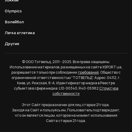
Хоккей
Olympics
Волейбол
Легка атлетика
Другие
© ООО Тотвельд, 2011 - 2025. Все права защищены.
Использование материалов, размещенных на сайте XSPORT.ua,
разрешается только при соблюдении
требований
. Общество с
ограниченной ответственностью "ТОТВЕЛЬД". Адрес: 04112, г.
Киев, ул. Рижская, 8-А. Идентификатор медиа в Реестре
субъектов в сфере медиа: L10-00340, R40-05982
Структура
собственности
Этот Сайт предназначен для лиц старше 21 года.
Заходя на Сайт и пользуясь им, Пользователь подтверждает,
что он является лицом, которое на момент использования
Сайта старше 21 года.