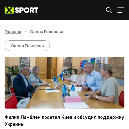
Главная
•
Олена Говорова
Олена Говорова
Олена Говорова
Филип Ламблен посетил Киев и обсудил поддержку
Украины