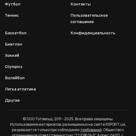
Футбол
Контакты
Теннис
Пользовательское
соглашение
Баскетбол
Конфиденциальность
Биатлон
Хоккей
Olympics
Волейбол
Легка атлетика
Другие
© ООО Тотвельд, 2011 - 2025. Все права защищены.
Использование материалов, размещенных на сайте XSPORT.ua,
разрешается только при соблюдении
требований
. Общество с
ограниченной ответственностью "ТОТВЕЛЬД". Адрес: 04112, г.