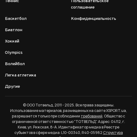
Теннис
Пользовательское
соглашение
Баскетбол
Конфиденциальность
Биатлон
Хоккей
Olympics
Волейбол
Легка атлетика
Другие
© ООО Тотвельд, 2011 - 2025. Все права защищены.
Использование материалов, размещенных на сайте XSPORT.ua,
разрешается только при соблюдении
требований
. Общество с
ограниченной ответственностью "ТОТВЕЛЬД". Адрес: 04112, г.
Киев, ул. Рижская, 8-А. Идентификатор медиа в Реестре
субъектов в сфере медиа: L10-00340, R40-05982
Структура