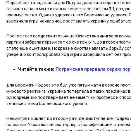
Первый сет складывался для Подрез довольно перспективно
активно начала матч и смогла повести со счетом 3:1, созда
преимущество. Однако удержать его Веронике не удалось.
выровняла игру, начала чаще заставлять украинку ошибатьс
После этого представительница Казахстана выиграла ключ
партии и забрала первый сет со счетом 6:4. Во второй пар
стало еще ощутимее. Подрез не смогла навязать борьбу соп
уверенно контролировала ход игры и завершила сет без прои
Читайте также:
Ястремская прервала серию пор
Для Вероники Подрез это был уже пятый матч в сезоне прот
мирового рейтинга. Украинка потерпела в таких поединках 
одновременно подтверждает ее заметный прогресс и спосо
теннисистками более высокого уровня.
Несмотря на вылет во втором раунде, выступление Подрез
полезным. Украинка начала турнир с квалификации и в цело
Франции две победы. Сначала она обыграла Го Ханьюй, а за