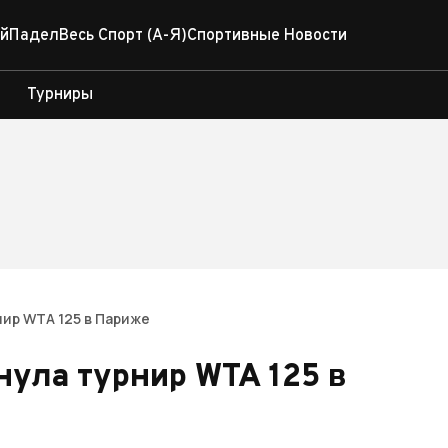
й
Падел
Весь Спорт (А-Я)
Спортивные Новости
Турниры
нир WTA 125 в Париже
нула турнир WTA 125 в