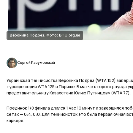
Вероника Подрез. Фото: BTU.org.ua
Сергей Разумовский
Украинская теннисистка Вероника Подрез (WTA 152) заверш
турнире серии WTA 125 в Париже. В матче второго раунда ук
представительницу Казахстана Юлию Путинцеву (WTA 77).
Поединок 1/8 финала длился 1 час 10 минут и завершился по
сетах — 6:4, 6:0. Для теннисисток это была первая очная в
карьере.