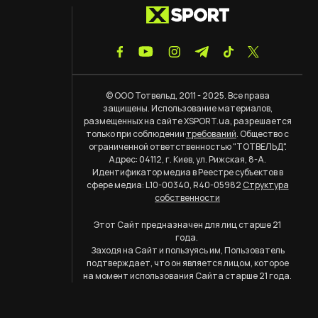
© ООО Тотвельд, 2011 - 2025. Все права
защищены. Использование материалов,
размещенных на сайте XSPORT.ua, разрешается
только при соблюдении
требований
. Общество с
ограниченной ответственностью "ТОТВЕЛЬД".
Адрес: 04112, г. Киев, ул. Рижская, 8-А.
Идентификатор медиа в Реестре субъектов в
сфере медиа: L10-00340, R40-05982
Структура
собственности
Этот Сайт предназначен для лиц старше 21
года.
Заходя на Сайт и пользуясь им, Пользователь
подтверждает, что он является лицом, которое
на момент использования Сайта старше 21 года.