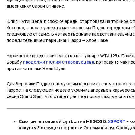
американку Слоан Стивенс.
Юлия Путинцева, в свою очередь, стартовала на турнире с 
Кесслер, а после успеха в матче против Подрез продолжит 
следующую стадию. В четвертьфинале представительница 
победительницей пары Диан Парри — Хлое Паке.
Украинское представительство на турнире WTA 125 в Париж
Борьбу
продолжит Юлия Стародубцева
, которая 13 мая п
против китаянки Чжан Шуай.
Для Вероники Подрез следующим важным этапом станет уча
Гаррос. На следующей неделе украинка впервые в карьере с
серии Grand Slam, что станет для нее новым важным опытом
Смотрите топовый футбол на MEGOGO.
XSPORT
– к
покупку 3 месяцев подписки Оптимальная. Срок дей