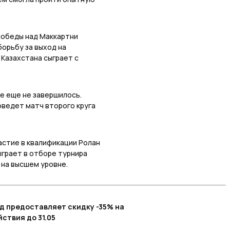
победы над Маккартни
борьбу за выход на
Казахстана сыграет с
е еще не завершилось.
роведет матч второго круга
стие в квалификации Ролан
ыграет в отборе турнира
 на высшем уровне.
од предоставляет скидку -35% на
ствия до 31.05