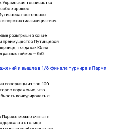
. Украинская теннисистка
в себе хорошее
 Путинцева постепенно
я и перехватила инициативу.
евые розыгрыши в конце
тии преимущество Путинцевой
ернице, тогда как Юлия
гранных геймов — 6:0.
ажений и вышла в 1/8 финала турнира в Парме
ив соперницы из топ-100
второе поражение, что
бность конкурировать с
 в Париже можно считать
м одержала в столице
тем смогла пройти опытную