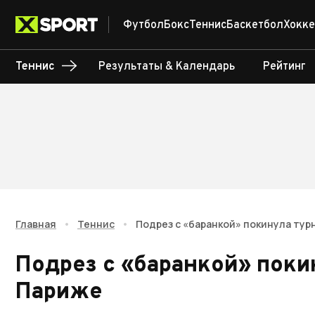
Футбол
Бокс
Теннис
Баскетбол
Хокке
Теннис
Результаты & Календарь
Рейтинг
Главная
•
Теннис
•
Подрез с «баранкой» покинула тур
Подрез с «баранкой» поки
Париже