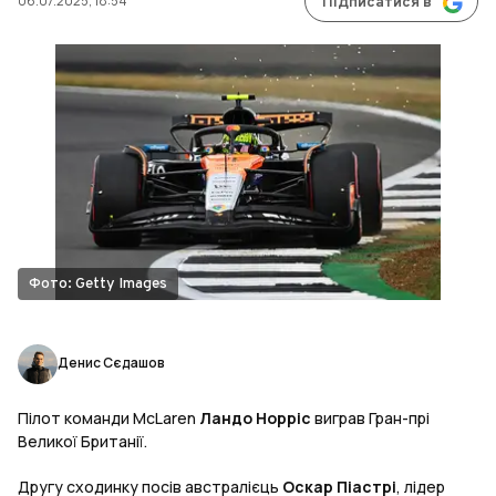
06.07.2025, 18:54
Підписатися в
Фото: Getty Images
Денис Сєдашов
Пілот команди McLaren
Ландо Норріс
виграв Гран-прі
Великої Британії.
Другу сходинку посів австралієць
Оскар Піастрі
, лідер