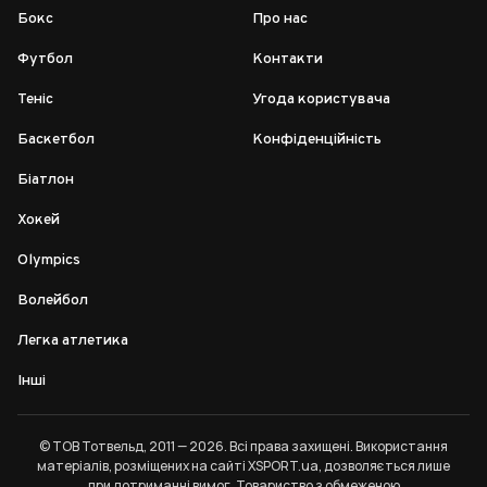
Бокс
Про нас
Футбол
Контакти
Теніс
Угода користувача
Баскетбол
Конфіденційність
Біатлон
Хокей
Olympics
Волейбол
Легка атлетика
Інші
© ТОВ Тотвельд, 2011 — 2026. Всі права захищені. Використання
матеріалів, розміщених на сайті XSPORT.ua, дозволяється лише
при дотриманні
вимог
. Товариство з обмеженою