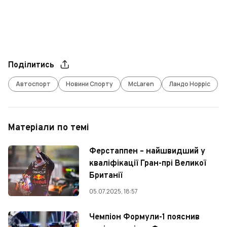
Поділитись
Автоспорт
Новини Спорту
McLaren
Ландо Норріс
Матеріали по темі
Ферстаппен – найшвидший у
кваліфікації Гран-прі Великої
Британії
05.07.2025, 18:57
Чемпіон Формули-1 пояснив