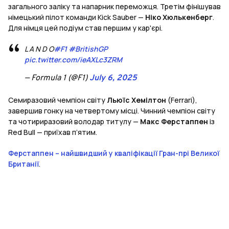
загального заліку та напарник переможця. Третім фінішував
німецький пілот команди Kick Sauber —
Ніко Хюлькенберг
.
Для німця цей подіум став першим у кар'єрі.
L A N D O
#F1
#BritishGP
pic.twitter.com/ieAXLc3ZRM
— Formula 1 (@F1)
July 6, 2025
Семиразовий чемпіон світу
Льюїс Хемілтон
(Ferrari),
завершив гонку на четвертому місці. Чинний чемпіон світу
та чотириразовий володар титулу —
Макс Ферстаппен
із
Red Bull — приїхав п’ятим.
Ферстаппен – найшвидший у кваліфікації Гран-прі Великої
Британії
.