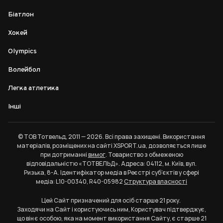
Біатлон
Хокей
Olympics
Волейбол
Легка атлетика
Інші
© ТОВ Тотвельд, 2011 — 2026. Всі права захищені. Використання
матеріалів, розміщених на сайті XSPORT.ua, дозволяється лише
при дотриманні
вимог
. Товариство з обмеженою
відповідальністю «ТОТВЕЛЬД». Адреса: 04112, м. Київ, вул.
Ризька, 8-А. Ідентифікатор медіа в Реєстрі суб’єктів у сфері
медіа: L10-00340, R40-05982
Структура власності
Цей Сайт призначений для осіб старше 21 року.
Заходячи на Сайт і користуючись ним, Користувач підтверджує,
що він є особою, яка на момент використання Сайту, є старше 21