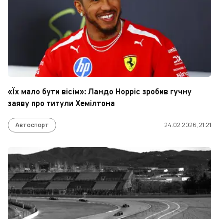
«Їх мало бути вісім»: Ландо Норріс зробив гучну
заяву про титули Хемілтона
Автоспорт
24.02.2026, 21:21