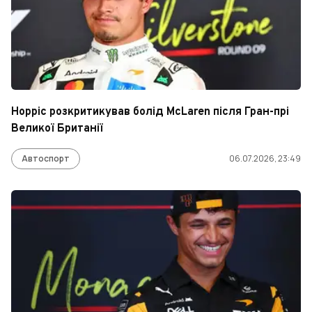
Норріс розкритикував болід McLaren після Гран-прі
Великої Британії
Автоспорт
06.07.2026, 23:49