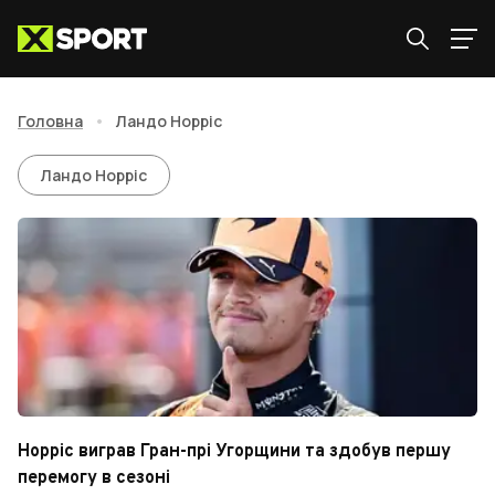
Головна
•
Ландо Норріс
Ландо Норріс
Ландо Норріс
Норріс виграв Гран-прі Угорщини та здобув першу
перемогу в сезоні