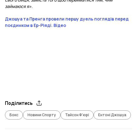
займаюся я».
Джошуа та Пренга провели першу дуель поглядів перед
поєдинком в Ер-Ріяді. Відео
Поділитись
Бокс
Новини Спорту
Тайсон Ф'юрі
Ентоні Джошуа