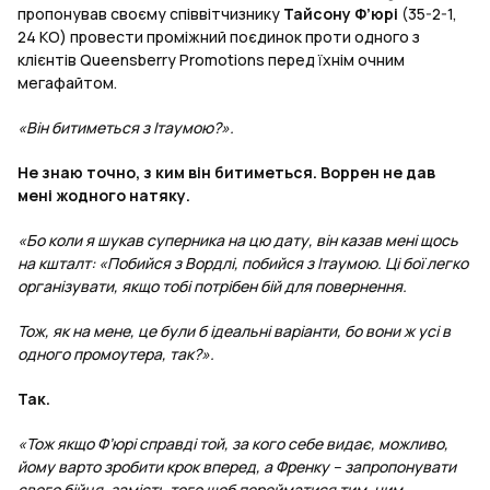
пропонував своєму співвітчизнику
Тайсону Ф’юрі
(35-2-1,
24 КО) провести проміжний поєдинок проти одного з
клієнтів Queensberry Promotions перед їхнім очним
мегафайтом.
«Він битиметься з Ітаумою?».
Не знаю точно, з ким він битиметься. Воррен не дав
мені жодного натяку.
«Бо коли я шукав суперника на цю дату, він казав мені щось
на кшталт: «Побийся з Вордлі, побийся з Ітаумою. Ці бої легко
організувати, якщо тобі потрібен бій для повернення.
Тож, як на мене, це були б ідеальні варіанти, бо вони ж усі в
одного промоутера, так?».
Так.
«Тож якщо Ф’юрі справді той, за кого себе видає, можливо,
йому варто зробити крок вперед, а Френку – запропонувати
свого бійця, замість того щоб перейматися тим, чим