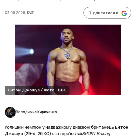
03.06.2026, 12:31
Підписатися в
Ентоні Джошуа / Фото - ВВС
Володимир Кириченко
Колишній чемпіон у надважкому дивізіоні британець
Ентоні
Джошуа
(29-4, 26 KO) в інтерв'ю
talkSPORT Boxing