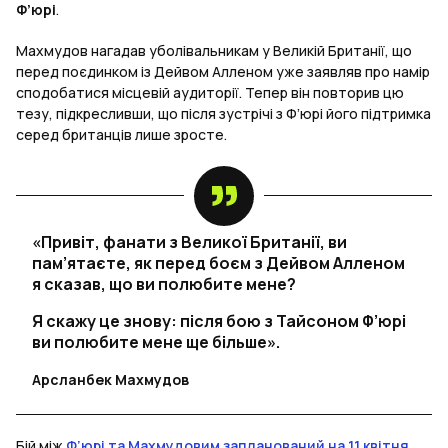
Ф’юрі
.
Махмудов нагадав уболівальникам у Великій Британії, що
перед поєдинком із Дейвом Алленом уже заявляв про намір
сподобатися місцевій аудиторії. Тепер він повторив цю
тезу, підкресливши, що після зустрічі з Ф’юрі його підтримка
серед британців лише зросте.
«Привіт, фанати з Великої Британії, ви
пам’ятаєте, як перед боєм з Дейвом Алленом
я сказав, що ви полюбите мене?
Я скажу це знову: після бою з Тайсоном Ф’юрі
ви полюбите мене ще більше».
Арсланбек Махмудов
Бій між
Ф’юрі та Махмудовим запланований на 11 квітня
.