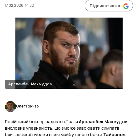
17.02.2026, 14:22
Підписатися в
Арсланбек Махмудов
Олег Гончар
Російський боксер надважкої ваги
Арсланбек Махмудов
висловив упевненість, що зможе завоювати симпатії
британської публіки після майбутнього бою з
Тайсоном