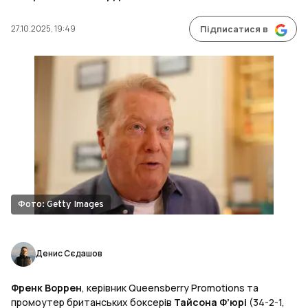
27.10.2025, 19:49
Підписатися в
Фото: Getty Images
Денис Сєдашов
Френк Воррен
, керівник Queensberry Promotions та
промоутер британських боксерів
Тайсона Ф’юрі
(34-2-1,