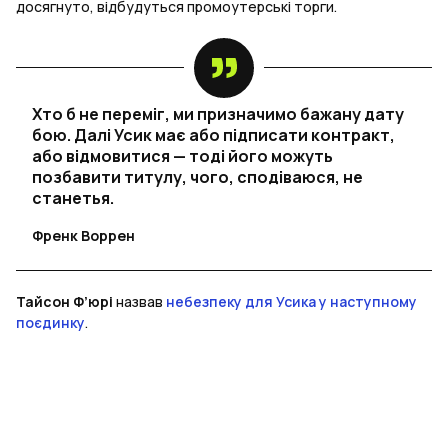
досягнуто, відбудуться промоутерські торги.
Хто б не переміг, ми призначимо бажану дату
бою. Далі Усик має або підписати контракт,
або відмовитися — тоді його можуть
позбавити титулу, чого, сподіваюся, не
станетья.
Френк Воррен
Тайсон Ф’юрі
назвав
небезпеку для Усика у наступному
поєдинку
.