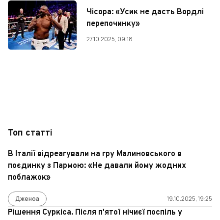
Чісора: «Усик не дасть Вордлі
перепочинку»
27.10.2025, 09:18
Топ статті
В Італії відреагували на гру Малиновського в
поєдинку з Пармою: «Не давали йому жодних
поблажок»
Дженоа
19.10.2025, 19:25
Рішення Суркіса. Після п'ятої нічиєї поспіль у