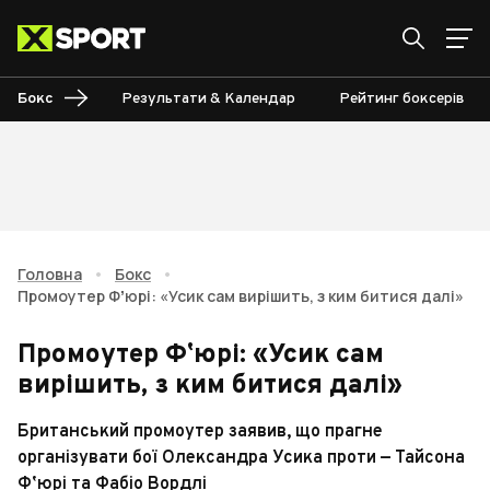
Бокс
Результати & Календар
Рейтинг боксерів
Головна
•
Бокс
•
Промоутер Фʼюрі: «Усик сам вирішить, з ким битися далі»
Промоутер Фʼюрі: «Усик сам
вирішить, з ким битися далі»
Британський промоутер заявив, що прагне
організувати бої Олександра Усика проти — Тайсона
Фʼюрі та Фабіо Вордлі