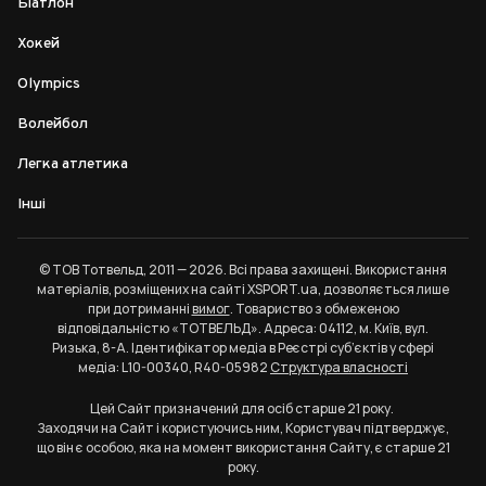
Біатлон
Хокей
Olympics
Волейбол
Легка атлетика
Інші
© ТОВ Тотвельд, 2011 — 2026. Всі права захищені. Використання
матеріалів, розміщених на сайті XSPORT.ua, дозволяється лише
при дотриманні
вимог
. Товариство з обмеженою
відповідальністю «ТОТВЕЛЬД». Адреса: 04112, м. Київ, вул.
Ризька, 8-А. Ідентифікатор медіа в Реєстрі суб’єктів у сфері
медіа: L10-00340, R40-05982
Структура власності
Цей Сайт призначений для осіб старше 21 року.
Заходячи на Сайт і користуючись ним, Користувач підтверджує,
що він є особою, яка на момент використання Сайту, є старше 21
року.