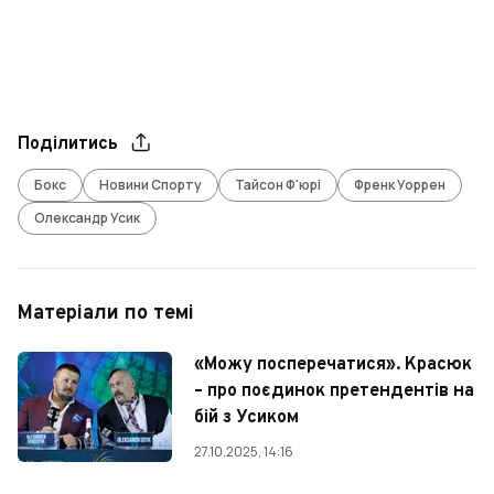
Поділитись
Бокс
Новини Спорту
Тайсон Ф'юрі
Френк Уоррен
Олександр Усик
Матеріали по темі
«Можу посперечатися». Красюк
– про поєдинок претендентів на
бій з Усиком
27.10.2025, 14:16