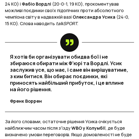
24 КО) і
Фабіо Вордлі
(20-0-1, 19 КО), прокоментував
можливі поєдинки своїх підопічних проти абсолютного
чемпіона світу в надважкій вазі
Олександра Усика
(24-0,
15 КО). Слова наводить
talkSPORT
.
Я хотів би організувати обидва бої і не
збираюся обирати між Ф’юрі та Вордлі. Усик
заслужив усе, що має, і саме він вирішуватиме,
з ким битися. Він обирає поєдинки, які
приносять найбільший прибуток, і це вплине
на його рішення.
Френк Воррен
За його словами, остаточне рішення Усика очікується
найближчим часом після з’їзду
WBO у Колумбії
, де буде
визначено умови переговорів. Якщо домовленості не буде