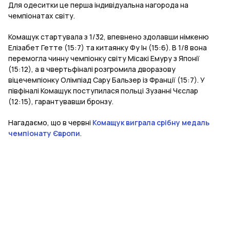
Для одеситки це перша індивідуальна нагорода на
чемпіонатах світу.
Комащук стартувала з 1/32, впевнено здолавши німкеню
Елізабет Гетте (15:7) та китаянку Фу Ін (15:6). В 1/8 вона
перемогла чинну чемпіонку світу Місакі Емуру з Японії
(15:12), а в чвертьфіналі розгромила дворазову
віцечемпіонку Олімпіад Сару Бальзер із Франції (15:7). У
півфіналі Комащук поступилася польці Зузанні Чєслар
(12:15), гарантувавши бронзу.
Нагадаємо, що в червні
Комащук виграла срібну медаль
чемпіонату Європи
.