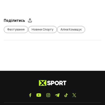
Поділитись
Фехтування
Новини Спорту
Аліна Комащук