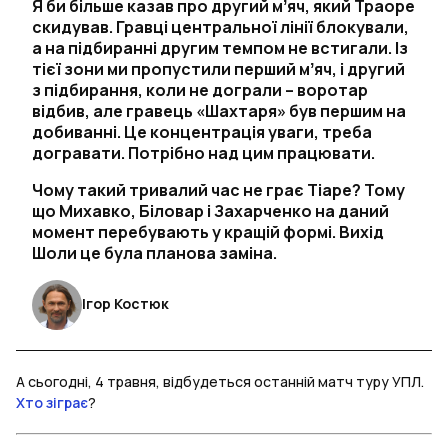
Я би більше казав про другий мʼяч, який Траоре
скидував. Гравці центральної лінії блокували,
а на підбиранні другим темпом не встигали. Із
тієї зони ми пропустили перший мʼяч, і другий
з підбирання, коли не дограли – воротар
відбив, але гравець «Шахтаря» був першим на
добиванні. Це концентрація уваги, треба
догравати. Потрібно над цим працювати.
Чому такий тривалий час не грає Тіаре? Тому
що Михавко, Біловар і Захарченко на даний
момент перебувають у кращій формі. Вихід
Шоли це була планова заміна.
Ігор Костюк
А сьогодні, 4 травня, відбудеться останній матч туру УПЛ.
Хто зіграє
?