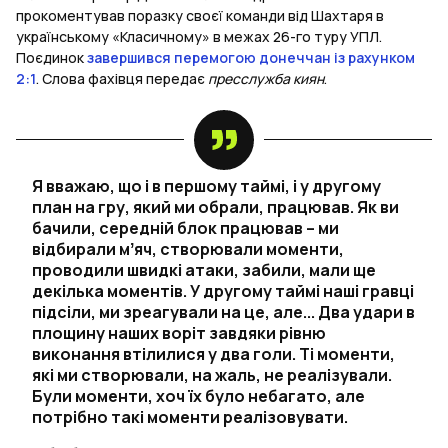
прокоментував поразку своєї команди від Шахтаря в
українському «Класичному» в межах 26-го туру УПЛ.
Поєдинок
завершився перемогою донеччан із рахунком
2:1
. Слова фахівця передає
пресслужба киян
.
Я вважаю, що і в першому таймі, і у другому
план на гру, який ми обрали, працював. Як ви
бачили, середній блок працював – ми
відбирали мʼяч, створювали моменти,
проводили швидкі атаки, забили, мали ще
декілька моментів. У другому таймі наші гравці
підсіли, ми зреагували на це, але... Два удари в
площину наших воріт завдяки рівню
виконання втілилися у два голи. Ті моменти,
які ми створювали, на жаль, не реалізували.
Були моменти, хоч їх було небагато, але
потрібно такі моменти реалізовувати.