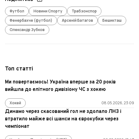
Футбол
Новини Спорту
Трабзонспор
Фенербахче (футбол)
Арсеній Батагов
Бешикташ
Олександр Зубков
Топ статті
Ми повертаємось! Україна вперше за 20 років
вийшла до елітного дивізіону ЧС з хокею
Хокей
08.05.2026, 23:09
Динамо через скасований гол не здолало ЛНЗ і
втратило майже всі шанси на єврокубки через
чемпіонат