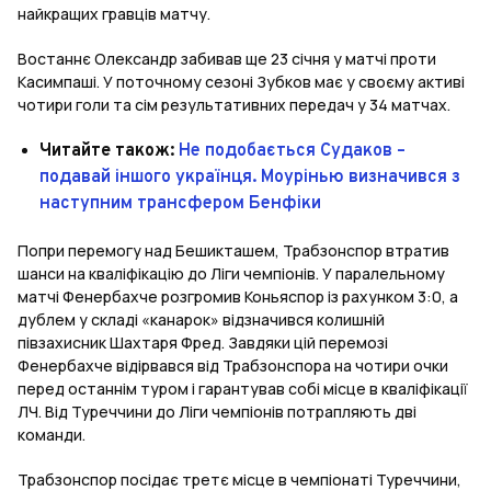
найкращих гравців матчу.
Востаннє Олександр забивав ще 23 січня у матчі проти
Касимпаші. У поточному сезоні Зубков має у своєму активі
чотири голи та сім результативних передач у 34 матчах.
Читайте також:
Не подобається Судаков –
подавай іншого українця. Моурінью визначився з
наступним трансфером Бенфіки
Попри перемогу над Бешикташем, Трабзонспор втратив
шанси на кваліфікацію до Ліги чемпіонів. У паралельному
матчі Фенербахче розгромив Коньяспор із рахунком 3:0, а
дублем у складі «канарок» відзначився колишній
півзахисник Шахтаря Фред. Завдяки цій перемозі
Фенербахче відірвався від Трабзонспора на чотири очки
перед останнім туром і гарантував собі місце в кваліфікації
ЛЧ. Від Туреччини до Ліги чемпіонів потрапляють дві
команди.
Трабзонспор посідає третє місце в чемпіонаті Туреччини,