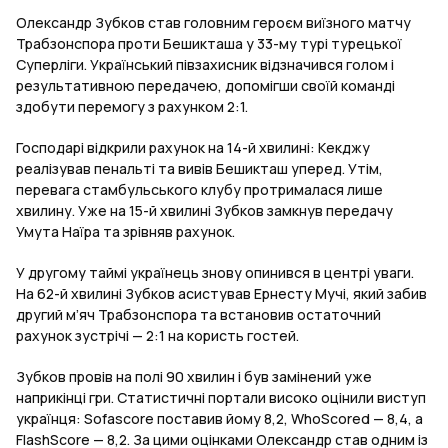
Олександр Зубков став головним героєм виїзного матчу
Трабзонспора проти Бешикташа у 33-му турі турецької
Суперліги. Український півзахисник відзначився голом і
результативною передачею, допомігши своїй команді
здобути перемогу з рахунком 2:1.
Господарі відкрили рахунок на 14-й хвилині: Кекджу
реалізував пенальті та вивів Бешикташ уперед. Утім,
перевага стамбульського клубу протрималася лише
хвилину. Уже на 15-й хвилині Зубков замкнув передачу
Умута Наїра та зрівняв рахунок.
У другому таймі українець знову опинився в центрі уваги.
На 62-й хвилині Зубков асистував Ернесту Мучі, який забив
другий м’яч Трабзонспора та встановив остаточний
рахунок зустрічі — 2:1 на користь гостей.
Зубков провів на полі 90 хвилин і був замінений уже
наприкінці гри. Статистичні портали високо оцінили виступ
українця: Sofascore поставив йому 8,2, WhoScored — 8,4, а
FlashScore — 8,2. За цими оцінками Олександр став одним із