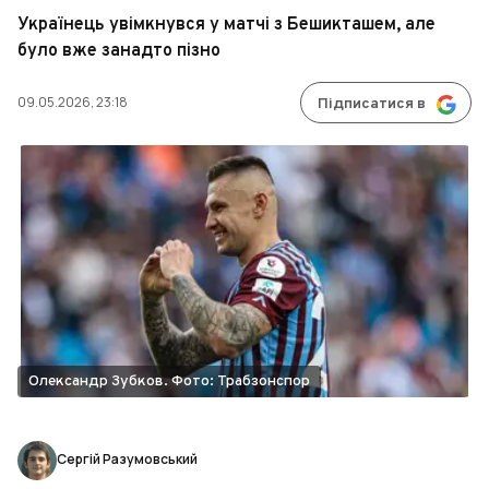
Українець увімкнувся у матчі з Бешикташем, але
було вже занадто пізно
09.05.2026, 23:18
Підписатися в
Олександр Зубков. Фото: Трабзонспор
Сергій Разумовський