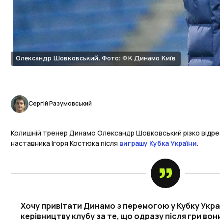
Олександр Шовковський. Фото: ФК Динамо Київ
Сергій Разумовський
Колишній тренер Динамо Олександр Шовковський різко відре
наставника Ігоря Костюка після
виграшу Кубка України
.
Хочу привітати Динамо з перемогою у Кубку Украї
керівництву клубу за те, що одразу після гри во