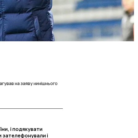
агував на заяву нинішнього
ни, і подякувати
ни зателефонували і