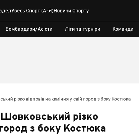
адел
Увесь Спорт (А-Я)
Новини Спорту
Бомбардири/Асісти
Ліги та турніри
Команди
кий різко відповів на каміння у свій город з боку Костюка
. Шовковський різко
 город з боку Костюка