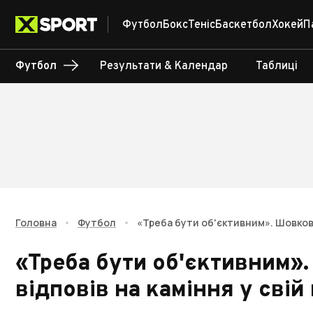
Футбол
Бокс
Теніс
Баскетбол
Хокей
П
Футбол
Результати & Календар
Таблиці
Головна
•
Футбол
•
«Треба бути об'єктивним». Шовковсь
«Треба бути об'єктивним»
відповів на каміння у свій