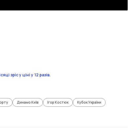
і зріс у ціні у 12 разів
.
орту
Динамо Київ
Ігор Костюк
Кубок України