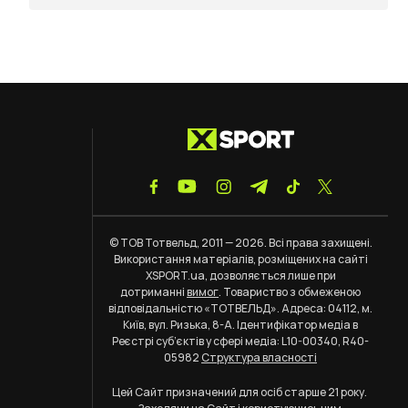
© ТОВ Тотвельд, 2011 — 2026. Всі права захищені.
Використання матеріалів, розміщених на сайті
XSPORT.ua, дозволяється лише при
дотриманні
вимог
. Товариство з обмеженою
відповідальністю «ТОТВЕЛЬД». Адреса: 04112, м.
Київ, вул. Ризька, 8-А. Ідентифікатор медіа в
Реєстрі суб’єктів у сфері медіа: L10-00340, R40-
05982
Структура власності
Цей Сайт призначений для осіб старше 21 року.