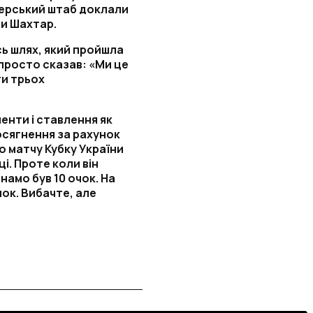
енерський штаб доклали
ши Шахтар.
сь шлях, який пройшла
 просто сказав: «Ми це
ти трьох
енти і ставлення як
осягнення за рахунок
о матчу Кубку України
ці. Проте коли він
намо був 10 очок. На
чок. Вибачте, але