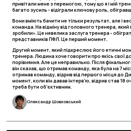
привітали мене з перемогою, тому що я і мій тр
багато зусиль - відіграли ключову роль, обіграв
Вони вміють бачити не тільки результат, але і ве
команда. На відміну від головного тренера, який
зробили». Це невелика заслуга тренера - обігра
представників ПФЛ. Це перший момент.
Другий момент, який підкреслює його етичні мом
тренера. Людина хоче говорити про якісь свої д
порівняння. Але це неправильно. Після фінальног
він сказав, що отримав команду, яка була на 7 міс
отримав команду, відрив від першого місця до Ди
момент, коли він давав інтерв’ю, відрив став 18 о
треба бути об’єктивним.
Олександр Шовковський