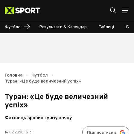
Футбол
Результати & Календар
Таблиці
Бом
Головна
•
Футбол
•
Туран: «Це буде величезний успіх»
Туран: «Це буде величезний
успіх»
Фахівець зробив гучну заяву
14.02.2026, 12:31
Підписатися в