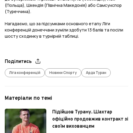
(Польща), Шкендія (Північна Македонія) або Самсунспор
(Туреччина).
Нагадаємо, що за підсумками основного етапу Ліги
конференцій донеччани зуміли здобути 13 балів та посіли
шосту сходинку в турнірній таблиці.
Поділитись
Ліга конференцій
Новини Спорту
Арда Туран
Матеріали по темі
Підійшов Турану. Шахтар
офіційно продовжив контракт зі
своїм вихованцем