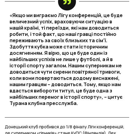
«Якщо ми виграємо Лігу конференцій, це буде
величезний успіх, враховуючи ситуацію в
нашій країні, ті переїзди, які нам доводиться
робити, і той факт, що наші гравці постійно
переживають за своїх близьких та сім’ї.
Здобуття кубка може стати історичним
досягненням. Я вірю, що це буде один із
найбільших успіхів не лише у футболі, а й в
історії спорту загалом. Нашим суперникам не
доводиться чути сирени повітряної тривоги,
коли вони повертаються додому виснажені,
нашим гравцям – доводиться. Тому, якщо нам
вдасться вибороти титул, це буде одна з
найбільших перемог в історії спорту», – цитує
Турана клубна пресслужба.
Донецький клуб пробився до 1/8 фіналу Ліги конференцій,
де суперником «гірників» стане КуПС (Фінляндія), Лех