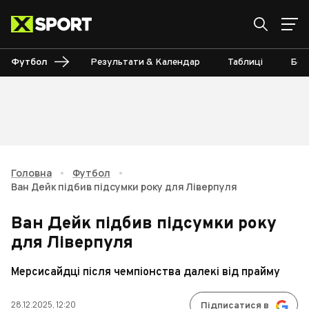
Футбол
Результати & Календар
Таблиці
Бом
Головна
•
Футбол
•
Ван Дейк підбив підсумки року для Ліверпуля
Ван Дейк підбив підсумки року
для Ліверпуля
Мерсисайдці після чемпіонства далекі від прайму
28.12.2025, 12:20
Підписатися в