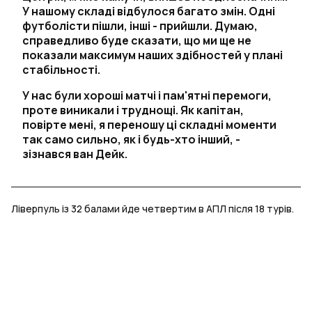
У нашому складі відбулося багато змін. Одні
футболісти пішли, інші - прийшли. Думаю,
справедливо буде сказати, що ми ще не
показали максимум наших здібностей у плані
стабільності.
У нас були хороші матчі і пам'ятні перемоги,
проте виникали і труднощі. Як капітан,
повірте мені, я переношу ці складні моменти
так само сильно, як і будь-хто інший, -
зізнався ван Дейк.
Ліверпуль із 32 балами йде четвертим в АПЛ після 18 турів.