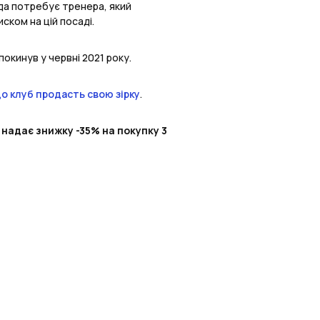
нда потребує тренера, який
ком на цій посаді.
покинув у червні 2021 року.
о клуб продасть свою зірку
.
 надає знижку -35% на покупку 3