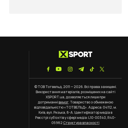
© ТОВ Тотвельд, 2011 — 2026. Всі права захищені.
Використання матеріалів, розміщених на сайті
XSPORT.ua, дозволяється лише при
дотриманні
вимог
. Товариство з обмеженою
відповідальністю «ТОТВЕЛЬД». Адреса: 04112, м.
Київ, вул. Ризька, 8-А. Ідентифікатор медіа в
Реєстрі суб’єктів у сфері медіа: L10-00340, R40-
05982
Структура власності