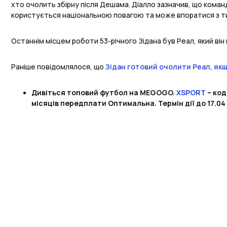
хто очолить збірну після Дешама. Діалло зазначив, що кома
користується національною повагою та може впоратися з тис
Останнім місцем роботи 53-річного Зідана був Реал, який він 
Раніше повідомлялося, що
Зідан готовий очолити Реал, якщ
Дивіться топовий футбол на MEGOGO.
XSPORT
– код
місяців передплати Оптимальна. Термін дії до 17.04