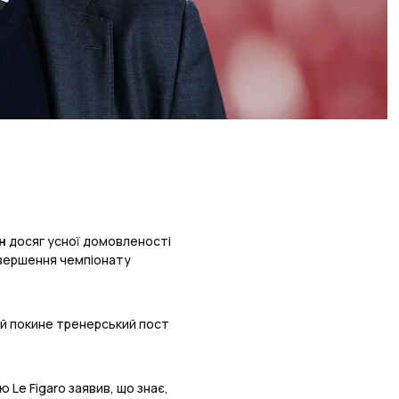
н
досяг усної домовленості
завершення чемпіонату
ий покине тренерський пост
ю Le Figaro заявив, що знає,