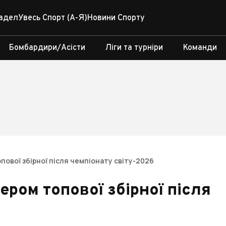
адел
Увесь Спорт (А-Я)
Новини Спорту
Бомбардири/Асісти
Ліги та турніри
Команди
ової збірної після чемпіонату світу-2026
ером топової збірної після