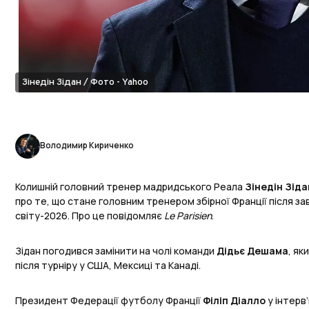
Зінедін Зідан / Фото - Yahoo
Володимир Кириченко
Колишній головний тренер мадридського Реала
Зінедін Зіда
про те, що стане головним тренером збірної Франції після 
світу-2026. Про це повідомляє
Le Parisien
.
Зідан погодився замінити на чолі команди
Дідьє Дешама
, як
після турніру у США, Мексиці та Канаді.
Президент Федерації футболу Франції
Філіп Діалло
у інтерв’