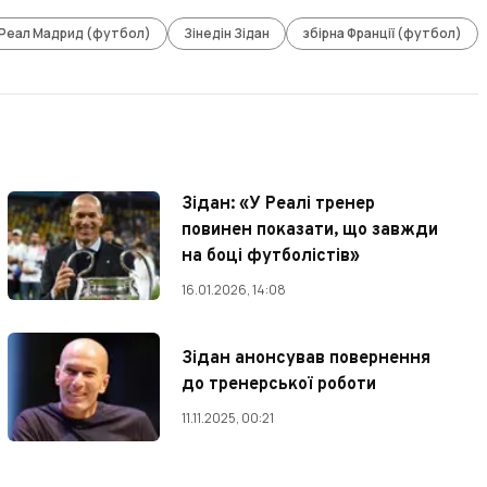
Реал Мадрид (футбол)
Зінедін Зідан
збірна Франції (футбол)
Зідан: «У Реалі тренер
повинен показати, що завжди
на боці футболістів»
16.01.2026, 14:08
Зідан анонсував повернення
до тренерської роботи
11.11.2025, 00:21