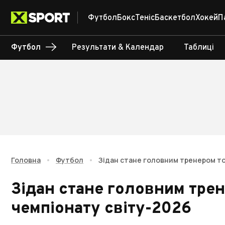
Футбол
Бокс
Теніс
Баскетбол
Хокей
П
Футбол
Результати & Календар
Таблиці
Головна
•
Футбол
•
Зідан стане головним тренером топ
Зідан стане головним трен
чемпіонату світу-2026