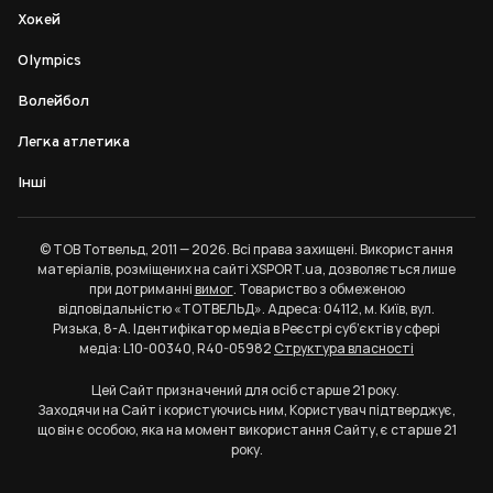
Хокей
Olympics
Волейбол
Легка атлетика
Інші
© ТОВ Тотвельд, 2011 — 2026. Всі права захищені. Використання
матеріалів, розміщених на сайті XSPORT.ua, дозволяється лише
при дотриманні
вимог
. Товариство з обмеженою
відповідальністю «ТОТВЕЛЬД». Адреса: 04112, м. Київ, вул.
Ризька, 8-А. Ідентифікатор медіа в Реєстрі суб’єктів у сфері
медіа: L10-00340, R40-05982
Структура власності
Цей Сайт призначений для осіб старше 21 року.
Заходячи на Сайт і користуючись ним, Користувач підтверджує,
що він є особою, яка на момент використання Сайту, є старше 21
року.