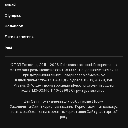
Хокей
Olympics
Волейбол
Легка атлетика
Інші
© ТОВ Тотвельд, 2011 — 2026. Всі права захищені. Використання
матеріалів, розміщених на сайті XSPORT.ua, дозволяється лише
при дотриманні
вимог
. Товариство з обмеженою
відповідальністю «ТОТВЕЛЬД». Адреса: 04112, м. Київ, вул.
Ризька, 8-А. Ідентифікатор медіа в Реєстрі суб’єктів у сфері
медіа: L10-00340, R40-05982
Структура власності
Цей Сайт призначений для осіб старше 21 року.
Заходячи на Сайт і користуючись ним, Користувач підтверджує,
що він є особою, яка на момент використання Сайту, є старше 21
року.