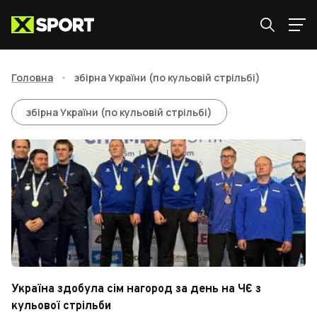
Головна
•
збірна України (по кульовій стрільбі)
збірна України (по кульовій 
збірна України (по кульовій стрільбі)
Україна здобула сім нагород за день на ЧЄ з
кульової стрільби